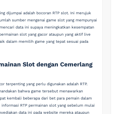
ering dijumpai adalah bocoran RTP slot. Ini merujuk
ejumlah sumber mengenai game slot yang mempunyai
g mencari data ini supaya meningkatkan kesempatan
rmainan slot yang gacor ataupun yang aktif live
baik dalam memilih game yang tepat sesuai pada
mainan Slot dengan Cemerlang
tor terpenting yang perlu digunakan adalah RTP.
menandakan bahwa game tersebut menawarkan
apat kembali beberapa dari bet para pemain dalam
i informasi RTP permainan slot yang sebelum mulai
nyediakan data ini pada website mereka ataupun