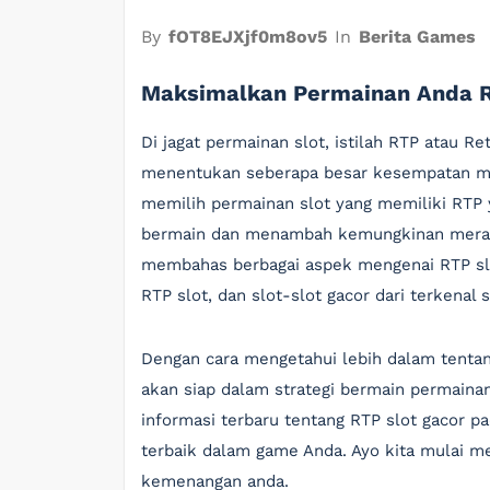
By
fOT8EJXjf0m8ov5
In
Berita Games
Maksimalkan Permainan Anda RT
Di jagat permainan slot, istilah RTP atau Re
menentukan seberapa besar kesempatan me
memilih permainan slot yang memiliki RTP
bermain dan menambah kemungkinan meraih 
membahas berbagai aspek mengenai RTP slot
RTP slot, dan slot-slot gacor dari terkenal 
Dengan cara mengetahui lebih dalam tentang
akan siap dalam strategi bermain permaina
informasi terbaru tentang RTP slot gacor pa
terbaik dalam game Anda. Ayo kita mulai m
kemenangan anda.