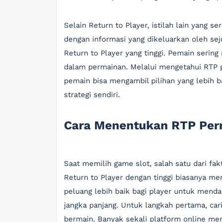
Selain Return to Player, istilah lain yang s
dengan informasi yang dikeluarkan oleh s
Return to Player yang tinggi. Pemain serin
dalam permainan. Melalui mengetahui RTP pe
pemain bisa mengambil pilihan yang lebih 
strategi sendiri.
Cara Menentukan RTP Per
Saat memilih game slot, salah satu dari fak
Return to Player dengan tinggi biasanya 
peluang lebih baik bagi player untuk mend
jangka panjang. Untuk langkah pertama, car
bermain. Banyak sekali platform online me