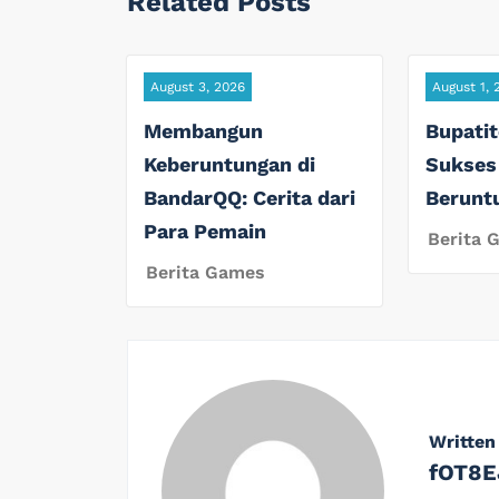
Related Posts
August 3, 2026
August 1, 
Membangun
Bupatit
Keberuntungan di
Sukses
BandarQQ: Cerita dari
Berunt
Para Pemain
Berita 
Berita Games
Written
fOT8E