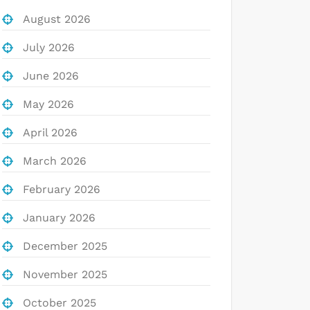
August 2026
July 2026
June 2026
May 2026
April 2026
March 2026
February 2026
January 2026
December 2025
November 2025
October 2025