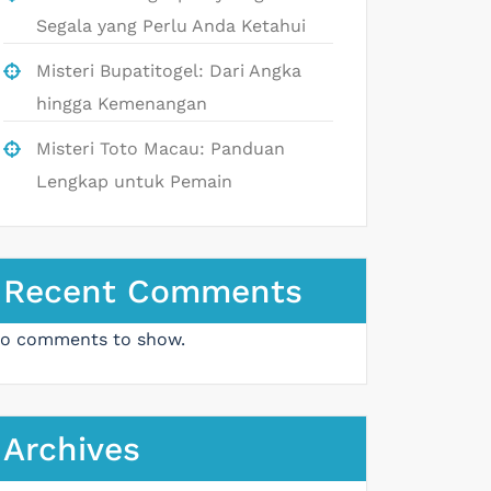
Segala yang Perlu Anda Ketahui
Misteri Bupatitogel: Dari Angka
hingga Kemenangan
Misteri Toto Macau: Panduan
Lengkap untuk Pemain
Recent Comments
o comments to show.
Archives