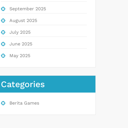
September 2025
August 2025
July 2025
June 2025
May 2025
Categories
Berita Games