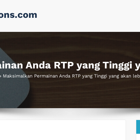
ons.com
nan Anda RTP yang Tinggi ya
»
Maksimalkan Permainan Anda RTP yang Tinggi yang akan lebi