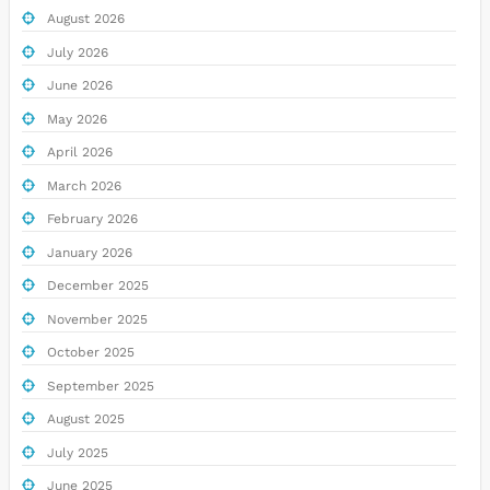
August 2026
July 2026
June 2026
May 2026
April 2026
March 2026
February 2026
January 2026
December 2025
November 2025
October 2025
September 2025
August 2025
July 2025
June 2025