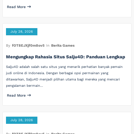
Read More
July 28, 2026
By
fOT8EJXjf0m8ov5
In
Berita Games
Mengungkap Rahasia Situs Salju4D: Panduan Lengkap
Salju4D adalah salah satu situs yang menarik perhatian banyak pemain
judi online di Indonesia. Dengan berbagai opsi permainan yang
ditawarkan, Salju4D menjadi pilihan utama bagi mereka yang mencari
pengalaman bermain…
Read More
July 28, 2026