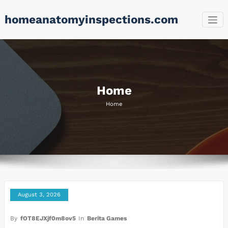
Skip
homeanatomyinspections.com
to
content
Home
Home
August 3, 2026
By
fOT8EJXjf0m8ov5
In
Berita Games