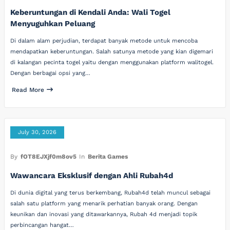
Keberuntungan di Kendali Anda: Wali Togel
Menyuguhkan Peluang
Di dalam alam perjudian, terdapat banyak metode untuk mencoba
mendapatkan keberuntungan. Salah satunya metode yang kian digemari
di kalangan pecinta togel yaitu dengan menggunakan platform walitogel.
Dengan berbagai opsi yang…
Read More
July 30, 2026
By
fOT8EJXjf0m8ov5
In
Berita Games
Wawancara Eksklusif dengan Ahli Rubah4d
Di dunia digital yang terus berkembang, Rubah4d telah muncul sebagai
salah satu platform yang menarik perhatian banyak orang. Dengan
keunikan dan inovasi yang ditawarkannya, Rubah 4d menjadi topik
perbincangan hangat…