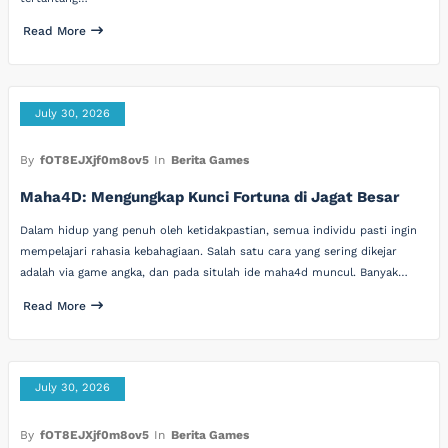
Read More
July 30, 2026
By
fOT8EJXjf0m8ov5
In
Berita Games
Maha4D: Mengungkap Kunci Fortuna di Jagat Besar
Dalam hidup yang penuh oleh ketidakpastian, semua individu pasti ingin
mempelajari rahasia kebahagiaan. Salah satu cara yang sering dikejar
adalah via game angka, dan pada situlah ide maha4d muncul. Banyak…
Read More
July 30, 2026
By
fOT8EJXjf0m8ov5
In
Berita Games