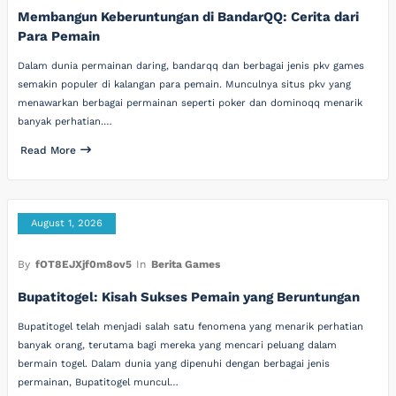
Membangun Keberuntungan di BandarQQ: Cerita dari
Para Pemain
Dalam dunia permainan daring, bandarqq dan berbagai jenis pkv games
semakin populer di kalangan para pemain. Munculnya situs pkv yang
menawarkan berbagai permainan seperti poker dan dominoqq menarik
banyak perhatian.…
Read More
August 1, 2026
By
fOT8EJXjf0m8ov5
In
Berita Games
Bupatitogel: Kisah Sukses Pemain yang Beruntungan
Bupatitogel telah menjadi salah satu fenomena yang menarik perhatian
banyak orang, terutama bagi mereka yang mencari peluang dalam
bermain togel. Dalam dunia yang dipenuhi dengan berbagai jenis
permainan, Bupatitogel muncul…