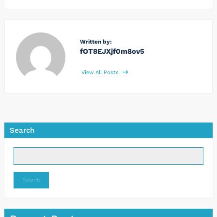
Written by:
fOT8EJXjf0m8ov5
View All Posts
Search
Search