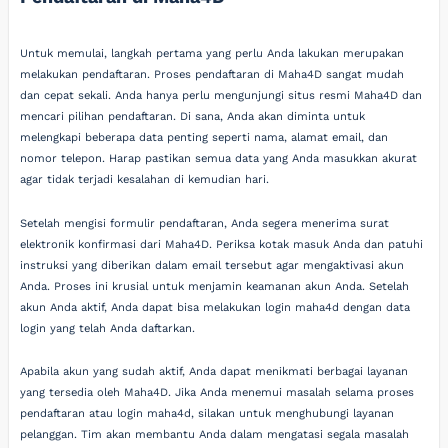
Untuk memulai, langkah pertama yang perlu Anda lakukan merupakan
melakukan pendaftaran. Proses pendaftaran di Maha4D sangat mudah
dan cepat sekali. Anda hanya perlu mengunjungi situs resmi Maha4D dan
mencari pilihan pendaftaran. Di sana, Anda akan diminta untuk
melengkapi beberapa data penting seperti nama, alamat email, dan
nomor telepon. Harap pastikan semua data yang Anda masukkan akurat
agar tidak terjadi kesalahan di kemudian hari.
Setelah mengisi formulir pendaftaran, Anda segera menerima surat
elektronik konfirmasi dari Maha4D. Periksa kotak masuk Anda dan patuhi
instruksi yang diberikan dalam email tersebut agar mengaktivasi akun
Anda. Proses ini krusial untuk menjamin keamanan akun Anda. Setelah
akun Anda aktif, Anda dapat bisa melakukan login maha4d dengan data
login yang telah Anda daftarkan.
Apabila akun yang sudah aktif, Anda dapat menikmati berbagai layanan
yang tersedia oleh Maha4D. Jika Anda menemui masalah selama proses
pendaftaran atau login maha4d, silakan untuk menghubungi layanan
pelanggan. Tim akan membantu Anda dalam mengatasi segala masalah