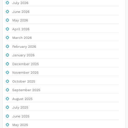
July 2026
June 2026
May 2026
April 2026
March 2026
February 2026
January 2026
December 2025
November 2025
October 2025
September 2025
August 2025
July 2025
June 2025
May 2025