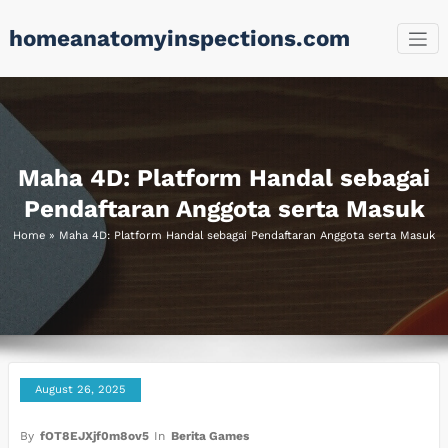
Skip
homeanatomyinspections.com
to
content
Maha 4D: Platform Handal sebagai
Pendaftaran Anggota serta Masuk
Home
»
Maha 4D: Platform Handal sebagai Pendaftaran Anggota serta Masuk
August 26, 2025
By
fOT8EJXjf0m8ov5
In
Berita Games