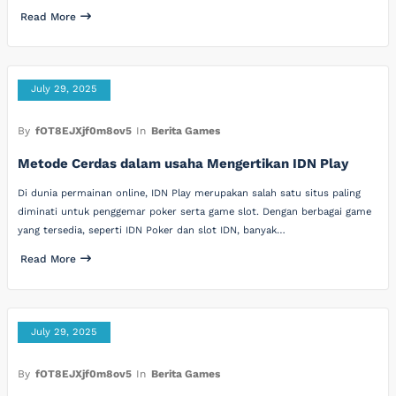
Read More
July 29, 2025
By
fOT8EJXjf0m8ov5
In
Berita Games
Metode Cerdas dalam usaha Mengertikan IDN Play
Di dunia permainan online, IDN Play merupakan salah satu situs paling
diminati untuk penggemar poker serta game slot. Dengan berbagai game
yang tersedia, seperti IDN Poker dan slot IDN, banyak…
Read More
July 29, 2025
By
fOT8EJXjf0m8ov5
In
Berita Games