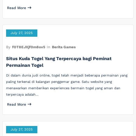
Read More
July 27, 2025
By
fOT8EJXjf0m8ov5
In
Berita Games
Situs Kuda Togel Yang Terpercaya bagi Peminat
Permainan Togel
Di dalam dunia judi online, togel telah menjadi beberapa permainan yang
paling terkenal di kalangan penggemar game. Satu website yang
menawarkan memberikan experiences bermain togel yang aman dan
terpercaya adalah…
Read More
July 27, 2025