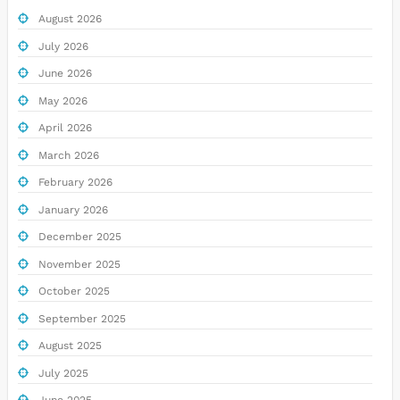
August 2026
July 2026
June 2026
May 2026
April 2026
March 2026
February 2026
January 2026
December 2025
November 2025
October 2025
September 2025
August 2025
July 2025