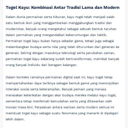
Togel Kayu: Kombinasi Antar Tradisi Lama dan Modern
Dalam dunia permainan serta hiburan, kayu togel telah menjadi salah
satu bentuk ikon yang menggambarkan menggabungkan tradisi dan
modernitas. Banyak orang mengetahui sebagai sebuah bentuk taruhan
dalam permainan yang mengandalkan keberuntungan dan taktik.
Permainan togel kayu bukan hanya sekadar game, tetapi juga sebagai
melambangkan budaya serta nilai yang telah diturunkan dari generasi ke
generasi. Seiring dengan masuknya teknologi serta perubahan zaman,
permainan togel kayu sekarang sudah bertransformasi, memikat banyak
orang banyak individu dari beragam kalangan.
Dalam konteks ramainya permainan digital saat ini, kayu togel tetap
mempertahankan daya tariknya sebagai bentuk game yang menonjolkan
interaksi sosial serta keterampilan. Banyak pemain yang merasa
merasakan keterikatan dengan akar budaya mereka melalui kayu togel,
sementara tetap menikmati kemudahan serta yang ditawarkan oleh
inovasi masa kini. Perpaduan antara warisan serta modern semua ini
membuat togel kayu sebagai suatu fenomena yang menarik di dipelajari
lebih dalam.