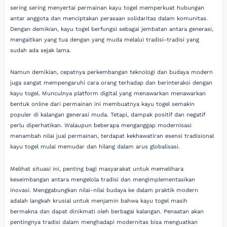
sering sering menyertai permainan kayu togel memperkuat hubungan
antar anggota dan menciptakan perasaan solidaritas dalam komunitas.
Dengan demikian, kayu togel berfungsi sebagai jembatan antara generasi,
mengaitkan yang tua dengan yang muda melalui tradisi-tradisi yang
sudah ada sejak lama.
Namun demikian, cepatnya perkembangan teknologi dan budaya modern
juga sangat mempengaruhi cara orang terhadap dan berinteraksi dengan
kayu togel. Munculnya platform digital yang menawarkan menawarkan
bentuk online dari permainan ini membuatnya kayu togel semakin
populer di kalangan generasi muda. Tetapi, dampak positif dan negatif
perlu diperhatikan. Walaupun beberapa menganggap modernisasi
menambah nilai jual permainan, terdapat kekhawatiran esensi tradisional
kayu togel mulai memudar dan hilang dalam arus globalisasi.
Melihat situasi ini, penting bagi masyarakat untuk memelihara
keseimbangan antara mengelola tradisi dan mengimplementasikan
inovasi. Menggabungkan nilai-nilai budaya ke dalam praktik modern
adalah langkah krusial untuk menjamin bahwa kayu togel masih
bermakna dan dapat dinikmati oleh berbagai kalangan. Penaatan akan
pentingnya tradisi dalam menghadapi modernitas bisa menguatkan