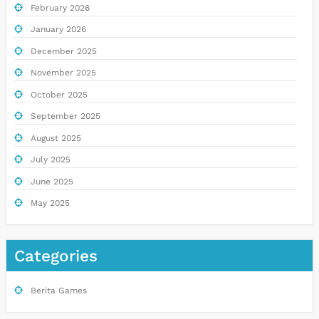
February 2026
January 2026
December 2025
November 2025
October 2025
September 2025
August 2025
July 2025
June 2025
May 2025
Categories
Berita Games