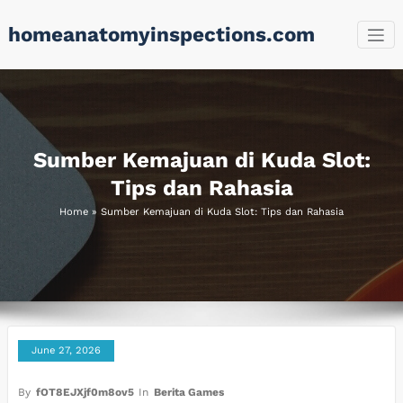
Skip
homeanatomyinspections.com
to
content
Sumber Kemajuan di Kuda Slot:
Tips dan Rahasia
Home
»
Sumber Kemajuan di Kuda Slot: Tips dan Rahasia
June 27, 2026
By
fOT8EJXjf0m8ov5
In
Berita Games