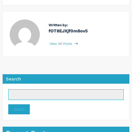
Written by:
fOT8EJXjf0m8ov5
View All Posts
Search
Search