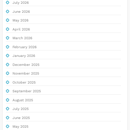
July 2026
June 2026
May 2026
April 2026
March 2026
February 2026
January 2026
December 2025
November 2025
October 2025
September 2025
August 2025
July 2025
June 2025
May 2025