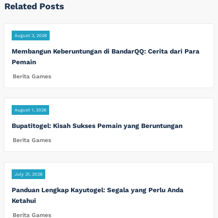
Related Posts
August 3, 2026
Membangun Keberuntungan di BandarQQ: Cerita dari Para
Pemain
Berita Games
August 1, 2026
Bupatitogel: Kisah Sukses Pemain yang Beruntungan
Berita Games
July 31, 2026
Panduan Lengkap Kayutogel: Segala yang Perlu Anda
Ketahui
Berita Games