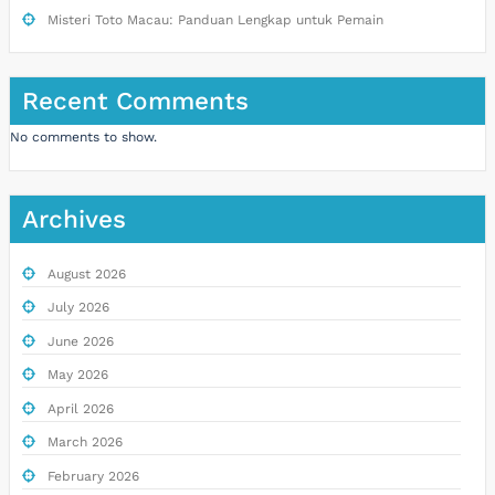
Misteri Toto Macau: Panduan Lengkap untuk Pemain
Recent Comments
No comments to show.
Archives
August 2026
July 2026
June 2026
May 2026
April 2026
March 2026
February 2026