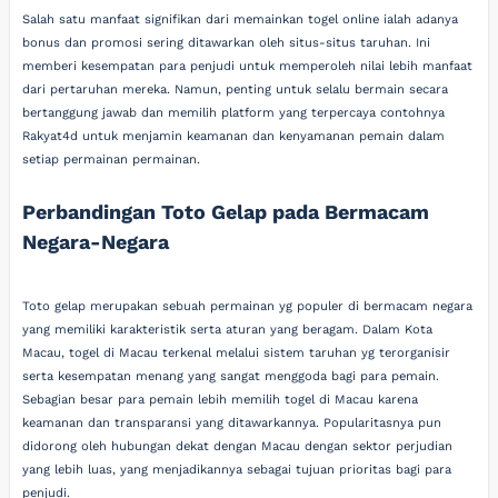
Salah satu manfaat signifikan dari memainkan togel online ialah adanya
bonus dan promosi sering ditawarkan oleh situs-situs taruhan. Ini
memberi kesempatan para penjudi untuk memperoleh nilai lebih manfaat
dari pertaruhan mereka. Namun, penting untuk selalu bermain secara
bertanggung jawab dan memilih platform yang terpercaya contohnya
Rakyat4d untuk menjamin keamanan dan kenyamanan pemain dalam
setiap permainan permainan.
Perbandingan Toto Gelap pada Bermacam
Negara-Negara
Toto gelap merupakan sebuah permainan yg populer di bermacam negara
yang memiliki karakteristik serta aturan yang beragam. Dalam Kota
Macau, togel di Macau terkenal melalui sistem taruhan yg terorganisir
serta kesempatan menang yang sangat menggoda bagi para pemain.
Sebagian besar para pemain lebih memilih togel di Macau karena
keamanan dan transparansi yang ditawarkannya. Popularitasnya pun
didorong oleh hubungan dekat dengan Macau dengan sektor perjudian
yang lebih luas, yang menjadikannya sebagai tujuan prioritas bagi para
penjudi.