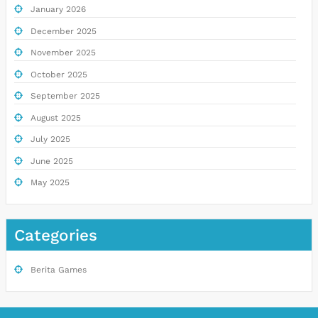
January 2026
December 2025
November 2025
October 2025
September 2025
August 2025
July 2025
June 2025
May 2025
Categories
Berita Games