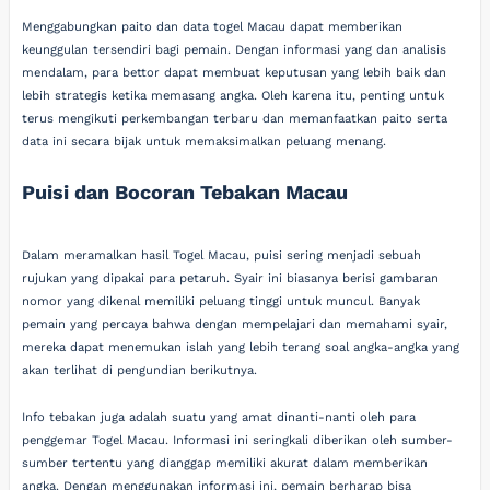
Menggabungkan paito dan data togel Macau dapat memberikan
keunggulan tersendiri bagi pemain. Dengan informasi yang dan analisis
mendalam, para bettor dapat membuat keputusan yang lebih baik dan
lebih strategis ketika memasang angka. Oleh karena itu, penting untuk
terus mengikuti perkembangan terbaru dan memanfaatkan paito serta
data ini secara bijak untuk memaksimalkan peluang menang.
Puisi dan Bocoran Tebakan Macau
Dalam meramalkan hasil Togel Macau, puisi sering menjadi sebuah
rujukan yang dipakai para petaruh. Syair ini biasanya berisi gambaran
nomor yang dikenal memiliki peluang tinggi untuk muncul. Banyak
pemain yang percaya bahwa dengan mempelajari dan memahami syair,
mereka dapat menemukan islah yang lebih terang soal angka-angka yang
akan terlihat di pengundian berikutnya.
Info tebakan juga adalah suatu yang amat dinanti-nanti oleh para
penggemar Togel Macau. Informasi ini seringkali diberikan oleh sumber-
sumber tertentu yang dianggap memiliki akurat dalam memberikan
angka. Dengan menggunakan informasi ini, pemain berharap bisa