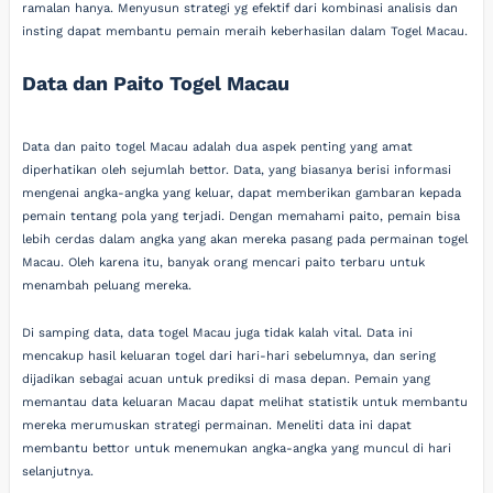
ramalan hanya. Menyusun strategi yg efektif dari kombinasi analisis dan
insting dapat membantu pemain meraih keberhasilan dalam Togel Macau.
Data dan Paito Togel Macau
Data dan paito togel Macau adalah dua aspek penting yang amat
diperhatikan oleh sejumlah bettor. Data, yang biasanya berisi informasi
mengenai angka-angka yang keluar, dapat memberikan gambaran kepada
pemain tentang pola yang terjadi. Dengan memahami paito, pemain bisa
lebih cerdas dalam angka yang akan mereka pasang pada permainan togel
Macau. Oleh karena itu, banyak orang mencari paito terbaru untuk
menambah peluang mereka.
Di samping data, data togel Macau juga tidak kalah vital. Data ini
mencakup hasil keluaran togel dari hari-hari sebelumnya, dan sering
dijadikan sebagai acuan untuk prediksi di masa depan. Pemain yang
memantau data keluaran Macau dapat melihat statistik untuk membantu
mereka merumuskan strategi permainan. Meneliti data ini dapat
membantu bettor untuk menemukan angka-angka yang muncul di hari
selanjutnya.