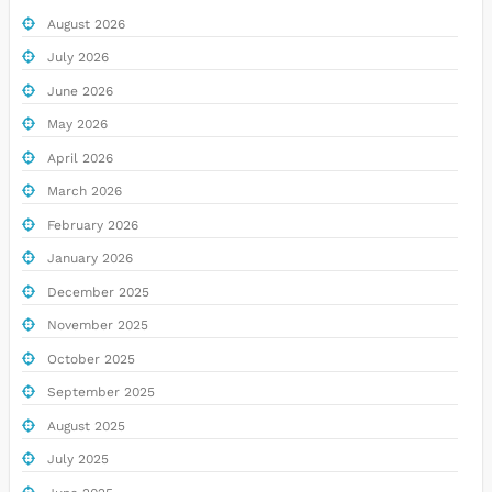
August 2026
July 2026
June 2026
May 2026
April 2026
March 2026
February 2026
January 2026
December 2025
November 2025
October 2025
September 2025
August 2025
July 2025