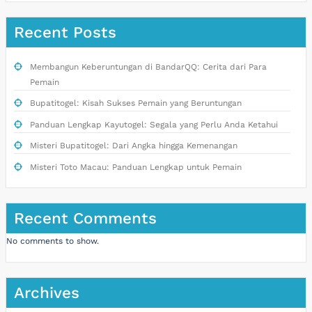
Recent Posts
Membangun Keberuntungan di BandarQQ: Cerita dari Para
Pemain
Bupatitogel: Kisah Sukses Pemain yang Beruntungan
Panduan Lengkap Kayutogel: Segala yang Perlu Anda Ketahui
Misteri Bupatitogel: Dari Angka hingga Kemenangan
Misteri Toto Macau: Panduan Lengkap untuk Pemain
Recent Comments
No comments to show.
Archives