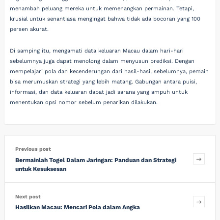
menambah peluang mereka untuk memenangkan permainan. Tetapi,
krusial untuk senantiasa mengingat bahwa tidak ada bocoran yang 100
persen akurat.
Di samping itu, mengamati data keluaran Macau dalam hari-hari
sebelumnya juga dapat menolong dalam menyusun prediksi. Dengan
mempelajari pola dan kecenderungan dari hasil-hasil sebelumnya, pemain
bisa merumuskan strategi yang lebih matang. Gabungan antara puisi,
informasi, dan data keluaran dapat jadi sarana yang ampuh untuk
menentukan opsi nomor sebelum penarikan dilakukan.
Previous post
Bermainlah Togel Dalam Jaringan: Panduan dan Strategi
untuk Kesuksesan
Next post
Hasilkan Macau: Mencari Pola dalam Angka