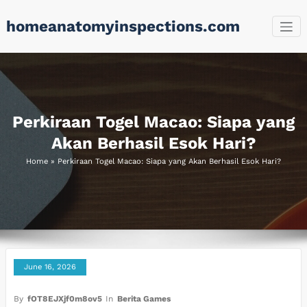
Skip
homeanatomyinspections.com
to
content
Perkiraan Togel Macao: Siapa yang
Akan Berhasil Esok Hari?
Home
»
Perkiraan Togel Macao: Siapa yang Akan Berhasil Esok Hari?
June 16, 2026
By
fOT8EJXjf0m8ov5
In
Berita Games