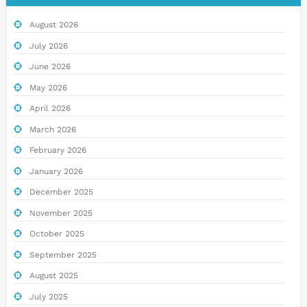
August 2026
July 2026
June 2026
May 2026
April 2026
March 2026
February 2026
January 2026
December 2025
November 2025
October 2025
September 2025
August 2025
July 2025