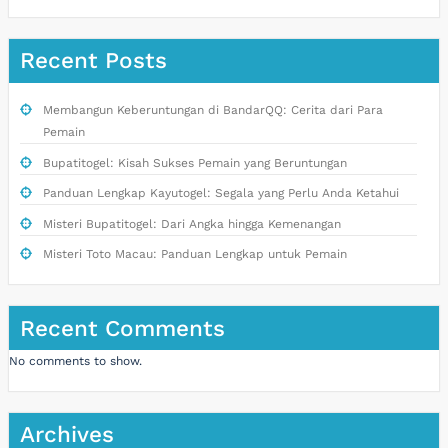
Recent Posts
Membangun Keberuntungan di BandarQQ: Cerita dari Para
Pemain
Bupatitogel: Kisah Sukses Pemain yang Beruntungan
Panduan Lengkap Kayutogel: Segala yang Perlu Anda Ketahui
Misteri Bupatitogel: Dari Angka hingga Kemenangan
Misteri Toto Macau: Panduan Lengkap untuk Pemain
Recent Comments
No comments to show.
Archives