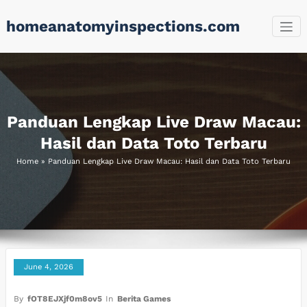
Skip
homeanatomyinspections.com
to
content
Panduan Lengkap Live Draw Macau:
Hasil dan Data Toto Terbaru
Home
»
Panduan Lengkap Live Draw Macau: Hasil dan Data Toto Terbaru
June 4, 2026
By
fOT8EJXjf0m8ov5
In
Berita Games