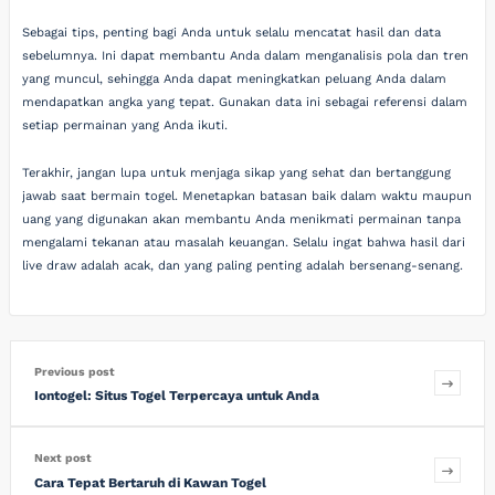
Sebagai tips, penting bagi Anda untuk selalu mencatat hasil dan data
sebelumnya. Ini dapat membantu Anda dalam menganalisis pola dan tren
yang muncul, sehingga Anda dapat meningkatkan peluang Anda dalam
mendapatkan angka yang tepat. Gunakan data ini sebagai referensi dalam
setiap permainan yang Anda ikuti.
Terakhir, jangan lupa untuk menjaga sikap yang sehat dan bertanggung
jawab saat bermain togel. Menetapkan batasan baik dalam waktu maupun
uang yang digunakan akan membantu Anda menikmati permainan tanpa
mengalami tekanan atau masalah keuangan. Selalu ingat bahwa hasil dari
live draw adalah acak, dan yang paling penting adalah bersenang-senang.
Previous post
Iontogel: Situs Togel Terpercaya untuk Anda
Next post
Cara Tepat Bertaruh di Kawan Togel