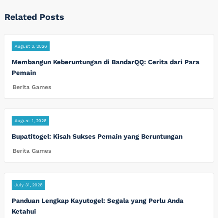
Related Posts
August 3, 2026
Membangun Keberuntungan di BandarQQ: Cerita dari Para
Pemain
Berita Games
August 1, 2026
Bupatitogel: Kisah Sukses Pemain yang Beruntungan
Berita Games
July 31, 2026
Panduan Lengkap Kayutogel: Segala yang Perlu Anda
Ketahui