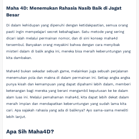
Maha 4D: Menemukan Rahasia Nasib Baik di Jagat
Besar
Di dalam kehidupan yang dipenuhi dengan ketidakpastian, semua orang
pasti ingin mempelajari secret kebahagiaan. Satu metode yang sering
dicari ialah melalui permainan nomor, dan di sini konsep maha4d
tersembul. Banyakan orang meyakini bahwa dengan cara menyibak
misteri dalam di balik angka ini, mereka bisa meraih keberuntungan yang
kita dambakan.
Maha4d bukan sekadar sebuah game, melainkan juga sebuah perjalanan
menemukan pola dan makna di dalam permainan ini. Setiap angka angka
punya kisah dan kemampuan yang dapat dipahami lebih dalam, memberi
ketenangan bagi mereka yang berani mengambil keputusan ke ke dalam
alam luas ini. Melalui pemahaman maha4d, kita dapat lebih dekat dalam
meraih impian dan mendapatkan keberuntungan yang sudah lama kita
cari. Apa sajakah rahasia yang ada di baliknya? Ayo sama-sama meneliti
lebih lanjut.
Apa Sih Maha4D?