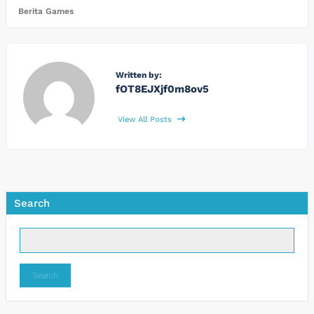
Berita Games
Written by:
fOT8EJXjf0m8ov5
View All Posts
Search
Search