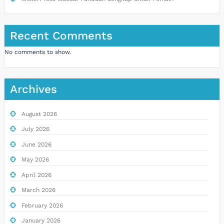
Recent Comments
No comments to show.
Archives
August 2026
July 2026
June 2026
May 2026
April 2026
March 2026
February 2026
January 2026