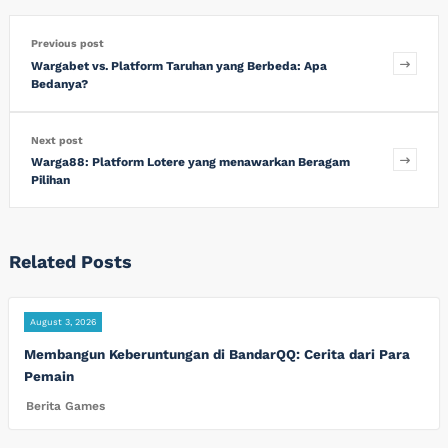
Previous post
Wargabet vs. Platform Taruhan yang Berbeda: Apa
Bedanya?
Next post
Warga88: Platform Lotere yang menawarkan Beragam
Pilihan
Related Posts
August 3, 2026
Membangun Keberuntungan di BandarQQ: Cerita dari Para
Pemain
Berita Games