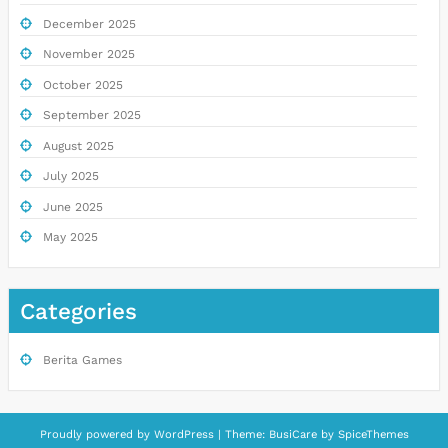
December 2025
November 2025
October 2025
September 2025
August 2025
July 2025
June 2025
May 2025
Categories
Berita Games
Proudly powered by
WordPress
| Theme:
BusiCare
by
SpiceThemes