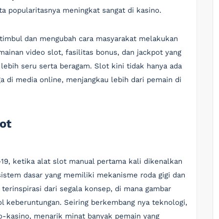
ta popularitasnya meningkat sangat di kasino.
al timbul dan mengubah cara masyarakat melakukan
inan video slot, fasilitas bonus, dan jackpot yang
lebih seru serta beragam. Slot kini tidak hanya ada
ga di media online, menjangkau lebih dari pemain di
ot
19, ketika alat slot manual pertama kali dikenalkan
sistem dasar yang memiliki mekanisme roda gigi dan
terinspirasi dari segala konsep, di mana gambar
ol keberuntungan. Seiring berkembang nya teknologi,
no-kasino, menarik minat banyak pemain yang