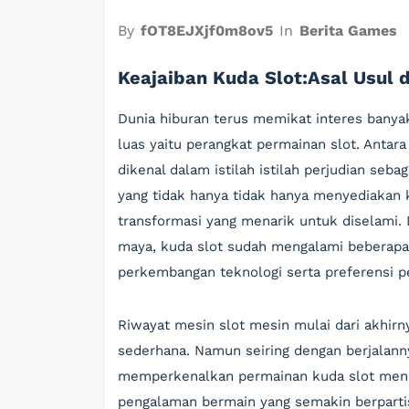
By
fOT8EJXjf0m8ov5
In
Berita Games
Keajaiban Kuda Slot:Asal Usul 
Dunia hiburan terus memikat interes banya
luas yaitu perangkat permainan slot. Antara 
dikenal dalam istilah istilah perjudian se
yang tidak hanya tidak hanya menyediakan k
transformasi yang menarik untuk diselami.
maya, kuda slot sudah mengalami bebera
perkembangan teknologi serta preferensi p
Riwayat mesin slot mesin mulai dari akhir
sederhana. Namun seiring dengan berjalan
memperkenalkan permainan kuda slot menu
pengalaman bermain yang semakin berpartis