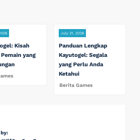
2026
July 31, 2026
ogel: Kisah
Panduan Lengkap
 Pemain yang
Kayutogel: Segala
ungan
yang Perlu Anda
Ketahui
Games
Berita Games
 by: