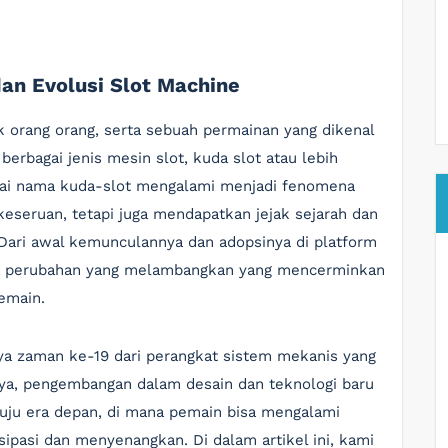
dan Evolusi Slot Machine
k orang orang, serta sebuah permainan yang dikenal
berbagai jenis mesin slot, kuda slot atau lebih
bagai nama kuda-slot mengalami menjadi fenomena
eseruan, tetapi juga mendapatkan jejak sejarah dan
 Dari awal kemunculannya dan adopsinya di platform
pa perubahan yang melambangkan yang mencerminkan
emain.
nya zaman ke-19 dari perangkat sistem mekanis yang
nya, pengembangan dalam desain dan teknologi baru
ju era depan, di mana pemain bisa mengalami
ipasi dan menyenangkan. Di dalam artikel ini, kami