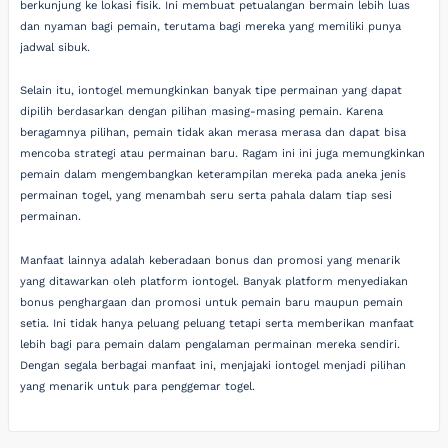
berkunjung ke lokasi fisik. Ini membuat petualangan bermain lebih luas
dan nyaman bagi pemain, terutama bagi mereka yang memiliki punya
jadwal sibuk.
Selain itu, iontogel memungkinkan banyak tipe permainan yang dapat
dipilih berdasarkan dengan pilihan masing-masing pemain. Karena
beragamnya pilihan, pemain tidak akan merasa merasa dan dapat bisa
mencoba strategi atau permainan baru. Ragam ini ini juga memungkinkan
pemain dalam mengembangkan keterampilan mereka pada aneka jenis
permainan togel, yang menambah seru serta pahala dalam tiap sesi
permainan.
Manfaat lainnya adalah keberadaan bonus dan promosi yang menarik
yang ditawarkan oleh platform iontogel. Banyak platform menyediakan
bonus penghargaan dan promosi untuk pemain baru maupun pemain
setia. Ini tidak hanya peluang peluang tetapi serta memberikan manfaat
lebih bagi para pemain dalam pengalaman permainan mereka sendiri.
Dengan segala berbagai manfaat ini, menjajaki iontogel menjadi pilihan
yang menarik untuk para penggemar togel.