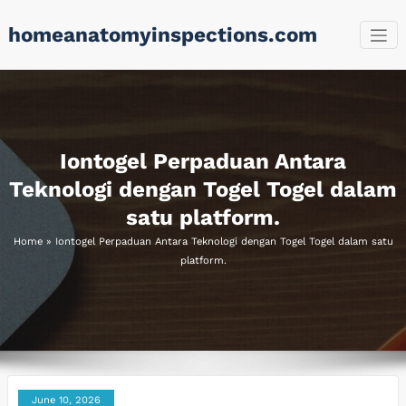
Skip
homeanatomyinspections.com
to
content
Iontogel Perpaduan Antara
Teknologi dengan Togel Togel dalam
satu platform.
Home
»
Iontogel Perpaduan Antara Teknologi dengan Togel Togel dalam satu
platform.
June 10, 2026