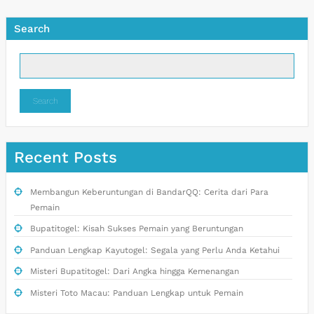
Search
Search
Recent Posts
Membangun Keberuntungan di BandarQQ: Cerita dari Para
Pemain
Bupatitogel: Kisah Sukses Pemain yang Beruntungan
Panduan Lengkap Kayutogel: Segala yang Perlu Anda Ketahui
Misteri Bupatitogel: Dari Angka hingga Kemenangan
Misteri Toto Macau: Panduan Lengkap untuk Pemain