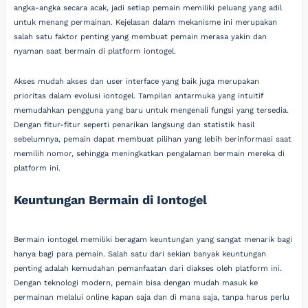
angka-angka secara acak, jadi setiap pemain memiliki peluang yang adil
untuk menang permainan. Kejelasan dalam mekanisme ini merupakan
salah satu faktor penting yang membuat pemain merasa yakin dan
nyaman saat bermain di platform iontogel.
Akses mudah akses dan user interface yang baik juga merupakan
prioritas dalam evolusi iontogel. Tampilan antarmuka yang intuitif
memudahkan pengguna yang baru untuk mengenali fungsi yang tersedia.
Dengan fitur-fitur seperti penarikan langsung dan statistik hasil
sebelumnya, pemain dapat membuat pilihan yang lebih berinformasi saat
memilih nomor, sehingga meningkatkan pengalaman bermain mereka di
platform ini.
Keuntungan Bermain di Iontogel
Bermain iontogel memiliki beragam keuntungan yang sangat menarik bagi
hanya bagi para pemain. Salah satu dari sekian banyak keuntungan
penting adalah kemudahan pemanfaatan dari diakses oleh platform ini.
Dengan teknologi modern, pemain bisa dengan mudah masuk ke
permainan melalui online kapan saja dan di mana saja, tanpa harus perlu