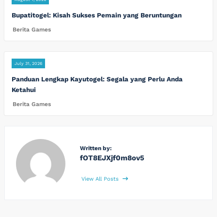
Bupatitogel: Kisah Sukses Pemain yang Beruntungan
Berita Games
July 31, 2026
Panduan Lengkap Kayutogel: Segala yang Perlu Anda
Ketahui
Berita Games
Written by:
fOT8EJXjf0m8ov5
View All Posts