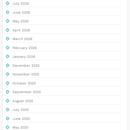
July 2026
June 2026
May 2026
April 2026
March 2026
February 2026
January 2026
December 2025
November 2025
October 2025
September 2025
August 2025
July 2025
June 2025
May 2025