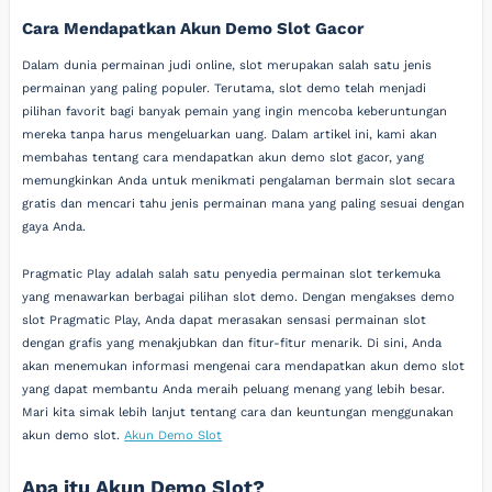
Cara Mendapatkan Akun Demo Slot Gacor
Dalam dunia permainan judi online, slot merupakan salah satu jenis
permainan yang paling populer. Terutama, slot demo telah menjadi
pilihan favorit bagi banyak pemain yang ingin mencoba keberuntungan
mereka tanpa harus mengeluarkan uang. Dalam artikel ini, kami akan
membahas tentang cara mendapatkan akun demo slot gacor, yang
memungkinkan Anda untuk menikmati pengalaman bermain slot secara
gratis dan mencari tahu jenis permainan mana yang paling sesuai dengan
gaya Anda.
Pragmatic Play adalah salah satu penyedia permainan slot terkemuka
yang menawarkan berbagai pilihan slot demo. Dengan mengakses demo
slot Pragmatic Play, Anda dapat merasakan sensasi permainan slot
dengan grafis yang menakjubkan dan fitur-fitur menarik. Di sini, Anda
akan menemukan informasi mengenai cara mendapatkan akun demo slot
yang dapat membantu Anda meraih peluang menang yang lebih besar.
Mari kita simak lebih lanjut tentang cara dan keuntungan menggunakan
akun demo slot.
Akun Demo Slot
Apa itu Akun Demo Slot?