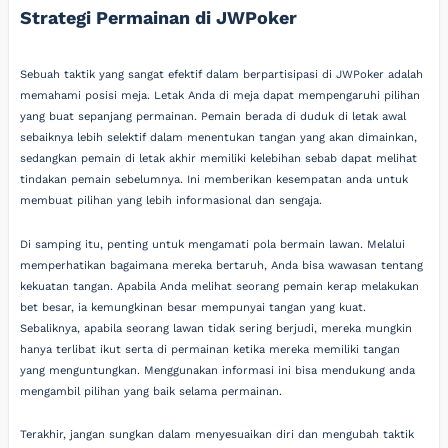
Strategi Permainan di JWPoker
Sebuah taktik yang sangat efektif dalam berpartisipasi di JWPoker adalah
memahami posisi meja. Letak Anda di meja dapat mempengaruhi pilihan
yang buat sepanjang permainan. Pemain berada di duduk di letak awal
sebaiknya lebih selektif dalam menentukan tangan yang akan dimainkan,
sedangkan pemain di letak akhir memiliki kelebihan sebab dapat melihat
tindakan pemain sebelumnya. Ini memberikan kesempatan anda untuk
membuat pilihan yang lebih informasional dan sengaja.
Di samping itu, penting untuk mengamati pola bermain lawan. Melalui
memperhatikan bagaimana mereka bertaruh, Anda bisa wawasan tentang
kekuatan tangan. Apabila Anda melihat seorang pemain kerap melakukan
bet besar, ia kemungkinan besar mempunyai tangan yang kuat.
Sebaliknya, apabila seorang lawan tidak sering berjudi, mereka mungkin
hanya terlibat ikut serta di permainan ketika mereka memiliki tangan
yang menguntungkan. Menggunakan informasi ini bisa mendukung anda
mengambil pilihan yang baik selama permainan.
Terakhir, jangan sungkan dalam menyesuaikan diri dan mengubah taktik