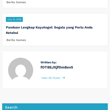
Berita Games
July 31, 2026
Panduan Lengkap Kayutogel: Segala yang Perlu Anda
Ketahui
Berita Games
Written by:
fOT8EJXjf0m8ov5
View All Posts
Search