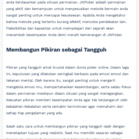
anda berdasarkan pada situasi permainan. JWPoker adalah permainan
yang aktif, dan kemampuan untuk menyesuaikan metode bermain anda
sangat penting untuk mencapai kesuksesan. Apabila Anda mengetahui
bahwa metode yang tertentu kurang efektif, mencoba pendekatan lain.
Fleksibilitas dan kapasitas untuk mempelajari dari sejarah akan
menambah kesempatan Anda demi meraih kemenangan di JWPoker.
Membangun Pikiran sebagai Tangguh
Pikiran yang tangguh amat krusial dalam dunia poker online. Dalam laga
ini, keputusan yang dilakukan seringkali berbasis pada emosi emosi dan
tekanan mental. Oleh karena itu, sangat penting untuk mengerti
mengelola emosi mu, mempertahankan keseimbangan, serta selalu fokus
dalam permainan meskipun dalam situasi yang sangat menegangkan.
Kekuatan pikiran memberi kesempatan Anda agar tak terpengaruh oleh
kekalahan-kekalahan serta semakin termotivasi agar memahami dari
setiap tiap pengalaman yang ada.
Salah satu cara untuk membangun pikiran yang tangguh ialah dengan
menetapkan tujuan yang realistis. Saat mu memiliki sasaran sebagai