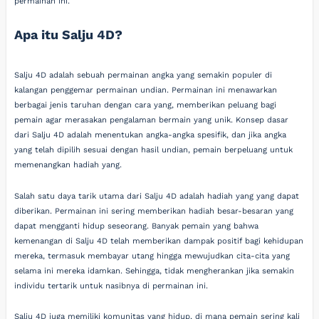
permainan ini.
Apa itu Salju 4D?
Salju 4D adalah sebuah permainan angka yang semakin populer di
kalangan penggemar permainan undian. Permainan ini menawarkan
berbagai jenis taruhan dengan cara yang, memberikan peluang bagi
pemain agar merasakan pengalaman bermain yang unik. Konsep dasar
dari Salju 4D adalah menentukan angka-angka spesifik, dan jika angka
yang telah dipilih sesuai dengan hasil undian, pemain berpeluang untuk
memenangkan hadiah yang.
Salah satu daya tarik utama dari Salju 4D adalah hadiah yang yang dapat
diberikan. Permainan ini sering memberikan hadiah besar-besaran yang
dapat mengganti hidup seseorang. Banyak pemain yang bahwa
kemenangan di Salju 4D telah memberikan dampak positif bagi kehidupan
mereka, termasuk membayar utang hingga mewujudkan cita-cita yang
selama ini mereka idamkan. Sehingga, tidak mengherankan jika semakin
individu tertarik untuk nasibnya di permainan ini.
Salju 4D juga memiliki komunitas yang hidup, di mana pemain sering kali