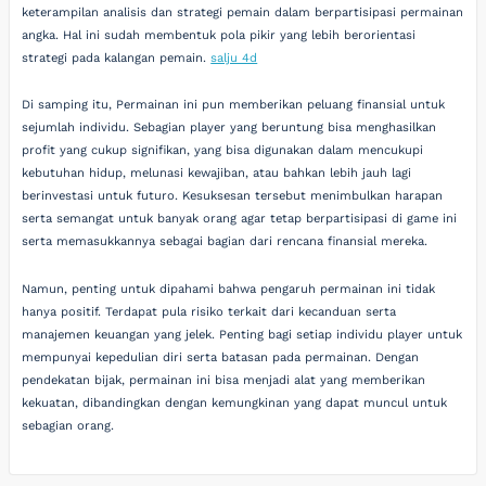
keterampilan analisis dan strategi pemain dalam berpartisipasi permainan
angka. Hal ini sudah membentuk pola pikir yang lebih berorientasi
strategi pada kalangan pemain.
salju 4d
Di samping itu, Permainan ini pun memberikan peluang finansial untuk
sejumlah individu. Sebagian player yang beruntung bisa menghasilkan
profit yang cukup signifikan, yang bisa digunakan dalam mencukupi
kebutuhan hidup, melunasi kewajiban, atau bahkan lebih jauh lagi
berinvestasi untuk futuro. Kesuksesan tersebut menimbulkan harapan
serta semangat untuk banyak orang agar tetap berpartisipasi di game ini
serta memasukkannya sebagai bagian dari rencana finansial mereka.
Namun, penting untuk dipahami bahwa pengaruh permainan ini tidak
hanya positif. Terdapat pula risiko terkait dari kecanduan serta
manajemen keuangan yang jelek. Penting bagi setiap individu player untuk
mempunyai kepedulian diri serta batasan pada permainan. Dengan
pendekatan bijak, permainan ini bisa menjadi alat yang memberikan
kekuatan, dibandingkan dengan kemungkinan yang dapat muncul untuk
sebagian orang.