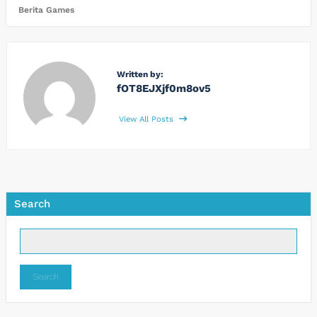
Berita Games
Written by:
fOT8EJXjf0m8ov5
View All Posts
Search
Search