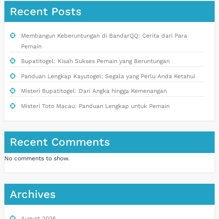
Recent Posts
Membangun Keberuntungan di BandarQQ: Cerita dari Para
Pemain
Bupatitogel: Kisah Sukses Pemain yang Beruntungan
Panduan Lengkap Kayutogel: Segala yang Perlu Anda Ketahui
Misteri Bupatitogel: Dari Angka hingga Kemenangan
Misteri Toto Macau: Panduan Lengkap untuk Pemain
Recent Comments
No comments to show.
Archives
August 2026