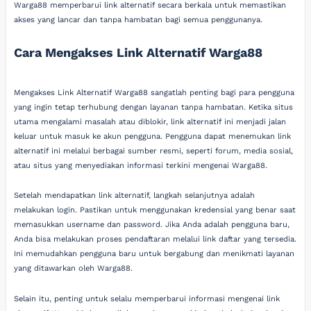
Warga88 memperbarui link alternatif secara berkala untuk memastikan
akses yang lancar dan tanpa hambatan bagi semua penggunanya.
Cara Mengakses Link Alternatif Warga88
Mengakses Link Alternatif Warga88 sangatlah penting bagi para pengguna
yang ingin tetap terhubung dengan layanan tanpa hambatan. Ketika situs
utama mengalami masalah atau diblokir, link alternatif ini menjadi jalan
keluar untuk masuk ke akun pengguna. Pengguna dapat menemukan link
alternatif ini melalui berbagai sumber resmi, seperti forum, media sosial,
atau situs yang menyediakan informasi terkini mengenai Warga88.
Setelah mendapatkan link alternatif, langkah selanjutnya adalah
melakukan login. Pastikan untuk menggunakan kredensial yang benar saat
memasukkan username dan password. Jika Anda adalah pengguna baru,
Anda bisa melakukan proses pendaftaran melalui link daftar yang tersedia.
Ini memudahkan pengguna baru untuk bergabung dan menikmati layanan
yang ditawarkan oleh Warga88.
Selain itu, penting untuk selalu memperbarui informasi mengenai link