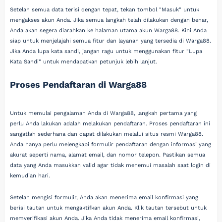
Setelah semua data terisi dengan tepat, tekan tombol "Masuk" untuk
mengakses akun Anda. Jika semua langkah telah dilakukan dengan benar,
Anda akan segera diarahkan ke halaman utama akun Warga88. Kini Anda
siap untuk menjelajahi semua fitur dan layanan yang tersedia di Warga88.
Jika Anda lupa kata sandi, jangan ragu untuk menggunakan fitur "Lupa
Kata Sandi" untuk mendapatkan petunjuk lebih lanjut.
Proses Pendaftaran di Warga88
Untuk memulai pengalaman Anda di Warga88, langkah pertama yang
perlu Anda lakukan adalah melakukan pendaftaran. Proses pendaftaran ini
sangatlah sederhana dan dapat dilakukan melalui situs resmi Warga88.
Anda hanya perlu melengkapi formulir pendaftaran dengan informasi yang
akurat seperti nama, alamat email, dan nomor telepon. Pastikan semua
data yang Anda masukkan valid agar tidak menemui masalah saat login di
kemudian hari.
Setelah mengisi formulir, Anda akan menerima email konfirmasi yang
berisi tautan untuk mengaktifkan akun Anda. Klik tautan tersebut untuk
memverifikasi akun Anda. Jika Anda tidak menerima email konfirmasi,