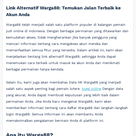
Link Alternatif Warga88: Temukan Jalan Terbaik ke
Akun Anda
Warga88 telah menjadi salah satu platform populer di kalangan pemain
judi online di Indonesia. Dengan berbagai permainan yang ditawarkan dan
kemudahan akses, tidak mengherankan jika banyak pengguna yang
mencari informasi tentang cara mengakses akun mereka dan
memanfaatkan semua fitur yang tersedia. Dalam artikel ini, kami akan
menjelaskan tentang link alternatif Warga88, sehingga Anda dapat
menemukan cara terbaik untuk masuk ke akun Anda dan menikmati
berbagai permainan tanpa kendala.
Selain itu, kami juga akan membahas Data HK Warga88 yang menjadi
salah satu aspek penting bagi pemain lotere.
togel online
Dengan data
yang akurat, Anda dapat membuat keputusan yang lebih baik dalam
permainan Anda. Jika Anda baru mengenal Warga88, kami akan
memberikan informasi tentang cara daftar Warga88 dan langkah-langkah
login Warga88. Semua informasi ini akan membantu Anda
memaksimalkan pengalaman bermain Anda di platform ini.
Apa itu Warga88?