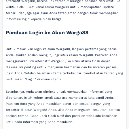
alternatif Warga88, karena link tersebut mungkin berubah dari waktu ke
waktu. Selalu ikuti kanal resmi Warga88 untuk mendapatkan update
terbaru dan jaga agar akun Anda tetap aman dengan tidak membagikan
informasi login kepada pihak ketiga.
Panduan Login ke Akun Warga88
Untuk melakukan login ke akun Warga88, langkah pertama yang harus
Anda lakukan adalah mengunjungi situs resmi Warga88. Pastikan Anda
menggunakan link alternatif Warga88 jika situs utama tidak dapat
diakses. Ini penting untuk menjamin keamanan dan kelancaran proses
login Anda. Setelah halaman utama terbuka, cari tombol atau tautan yang
bertuliskan "Login" di menu utama.
Selanjutnya, Anda akan diminta untuk memasukkan informasi yang
diperlukan. Isilah kolom email atau username serta kata sandi Anda.
Pastikan data yang Anda masukkan benar dan sesuai dengan yang
terdaftar di akun Warga88 Anda. Jika Anda mengalami kesulitan, periksa
apakah tombol Caps Lock tidak aktif dan pastikan tidak ada kesalahan
ketik pada informasi yang Anda masukkan.