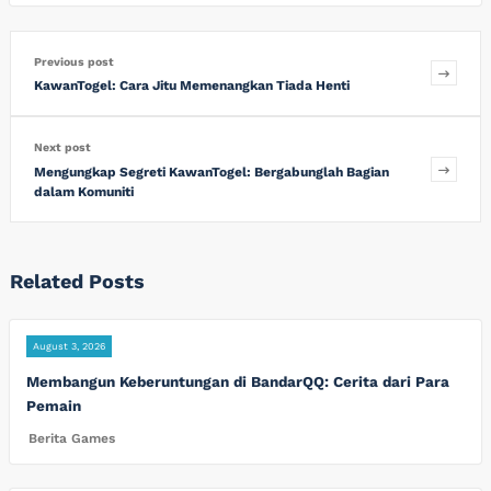
Previous post
KawanTogel: Cara Jitu Memenangkan Tiada Henti
Next post
Mengungkap Segreti KawanTogel: Bergabunglah Bagian
dalam Komuniti
Related Posts
August 3, 2026
Membangun Keberuntungan di BandarQQ: Cerita dari Para
Pemain
Berita Games