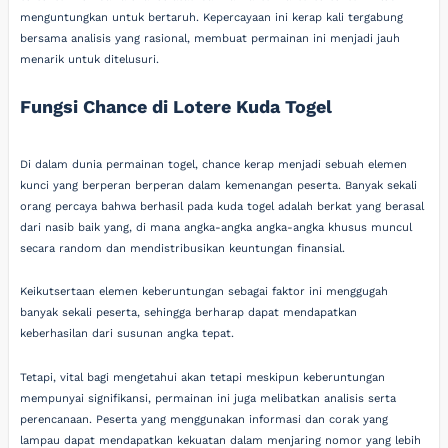
menguntungkan untuk bertaruh. Kepercayaan ini kerap kali tergabung
bersama analisis yang rasional, membuat permainan ini menjadi jauh
menarik untuk ditelusuri.
Fungsi Chance di Lotere Kuda Togel
Di dalam dunia permainan togel, chance kerap menjadi sebuah elemen
kunci yang berperan berperan dalam kemenangan peserta. Banyak sekali
orang percaya bahwa berhasil pada kuda togel adalah berkat yang berasal
dari nasib baik yang, di mana angka-angka angka-angka khusus muncul
secara random dan mendistribusikan keuntungan finansial.
Keikutsertaan elemen keberuntungan sebagai faktor ini menggugah
banyak sekali peserta, sehingga berharap dapat mendapatkan
keberhasilan dari susunan angka tepat.
Tetapi, vital bagi mengetahui akan tetapi meskipun keberuntungan
mempunyai signifikansi, permainan ini juga melibatkan analisis serta
perencanaan. Peserta yang menggunakan informasi dan corak yang
lampau dapat mendapatkan kekuatan dalam menjaring nomor yang lebih