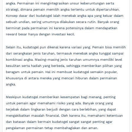
angka. Permainan ini mengintegrasikan unsur keberuntungan serta
strategi, dimana pemain memilih angka tertentu untuk dipertaruhkan.
Konsep dasar dari kudatogel ialah menebak angka apa yang keluar dalam
sebuah undian, sering umumnya dilakukan secara rutin. Banyak orang
berminat pada permainan ini karena potensinya dalam mendapatkan
reward besar hanya dengan investasi kecil.
Selain itu, kudatogel pun dikenal karena variasi yang. Pemain bisa memilih
dari serangkaian jenis taruhan, termasuk menebak angka tunggal sampai
kombinasi angka. Masing-masing jenis taruhan umumnya memiliki level
kesulitan serta hadiah yang berbeda, sehingga memberikan pilihan yang
beragam untuk pemain. Hal ini membuat kudatogel semakin populer,
khususnya di antara mereka yang mencari hiburan dalam permainan
angka.
Meskipun kudatogel memberikan kesempatan bagi menang, penting
untuk pemain agar memahami risiko yang ada. Banyak orang yang
terjebak dalam lingkaran berjudi dengan cara berlebihan, yang dapat
mengakibatkan masalah finansial. Oleh karena itu, memahami ketentuan
dan batasan dalam bermain kudatogel sangat sangat penting agar
pengalaman permainan tetap membahagiakan dan aman.