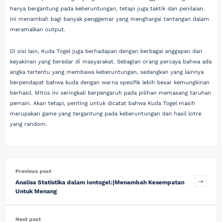
hanya bergantung pada keberuntungan, tetapi juga taktik dan penilaian.
Ini menambah bagi banyak penggemar yang menghargai tantangan dalam
meramalkan output.
Di sisi lain, Kuda Togel juga berhadapan dengan berbagai anggapan dan
keyakinan yang beredar di masyarakat. Sebagian orang percaya bahwa ada
angka tertentu yang membawa keberuntungan, sedangkan yang lainnya
berpendapat bahwa kuda dengan warna spesifik lebih besar kemungkinan
berhasil. Mitos ini seringkali berpengaruh pada pilihan memasang taruhan
pemain. Akan tetapi, penting untuk dicatat bahwa Kuda Togel masih
merupakan game yang tergantung pada keberuntungan dan hasil lotre
yang random.
Previous post
Analisa Statistika dalam Iontogel:|Menambah Kesempatan
Untuk Menang
Next post