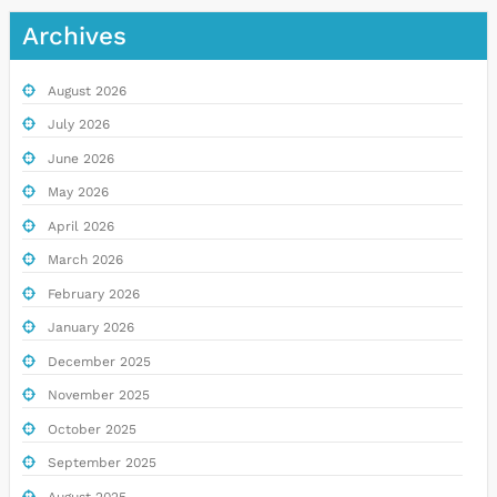
Archives
August 2026
July 2026
June 2026
May 2026
April 2026
March 2026
February 2026
January 2026
December 2025
November 2025
October 2025
September 2025
August 2025