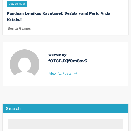
July 31, 2026
Panduan Lengkap Kayutogel: Segala yang Perlu Anda
Ketahui
Berita Games
Written by:
fOT8EJXjf0m8ov5
View All Posts
Search