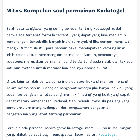
Mitos Kumpulan soal permainan Kudatogel
Salah satu tanggapan yang sering beredar tentang kudatogel adalah
bahwa ada terdapat formula tertentu yang dapat yang bisa menjamin
kemenangan. Bersebalik, banyak individu meyakini jika dengan mengikuti
mengikuti formula itu, para pemain bakal mendapatkan kemungkinan
lebih besar untuk memenangkan permainan. Namun, sebenarnya,
kudatogel merupakan permainan yang tergantung pada nasib dan tak ada
satupun metode untuk meramalkan hasilnya secara akurat.
Mitos lainnya ialah bahwa cuma individu spesifik yang mampu menang
dalam permainan ini. Sebagian pengamat percaya jika hanya individu yang
sudah berpengalaman atau yang memiliki ‘insting’ yang kuat yang dapat
dapat meraih kemenangan. Padahal, tiap individu memiliki peluang yang
sama untuk menang, walaupun dari pengalaman pengalaman
pengetahuan yang lewat tentang permainan.
Terakhir, ada persepsi bahwa game kudatogel memiliki unsur kecurangan
yang, akibatnya sulit bagi mendapatkan keberhasilan.
kuda togel