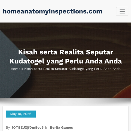
Skip
homeanatomyinspections.com
to
content
Kisah serta Realita Seputar
Kudatogel yang Perlu Anda Anda
Home
»
Kisah serta Realita Seputar Kudatogel yang Perlu Anda Anda
May 18, 2026
By
fOT8EJXjf0m8ov5
In
Berita Games