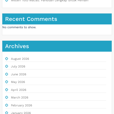
Misteri Toto Macau: Panduan Lengkap untuk Pemain
Recent Comments
No comments to show.
Archives
August 2026
July 2026
June 2026
May 2026
April 2026
March 2026
February 2026
January 2026