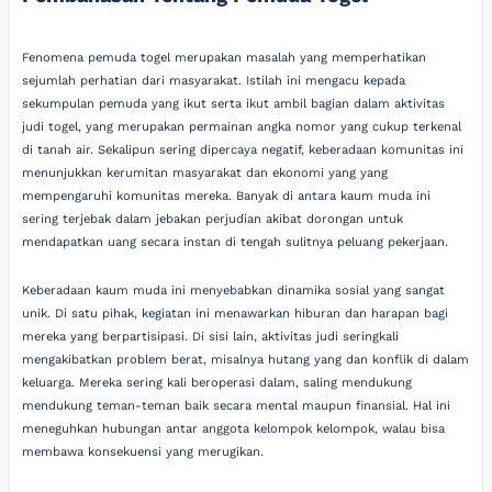
Fenomena pemuda togel merupakan masalah yang memperhatikan
sejumlah perhatian dari masyarakat. Istilah ini mengacu kepada
sekumpulan pemuda yang ikut serta ikut ambil bagian dalam aktivitas
judi togel, yang merupakan permainan angka nomor yang cukup terkenal
di tanah air. Sekalipun sering dipercaya negatif, keberadaan komunitas ini
menunjukkan kerumitan masyarakat dan ekonomi yang yang
mempengaruhi komunitas mereka. Banyak di antara kaum muda ini
sering terjebak dalam jebakan perjudian akibat dorongan untuk
mendapatkan uang secara instan di tengah sulitnya peluang pekerjaan.
Keberadaan kaum muda ini menyebabkan dinamika sosial yang sangat
unik. Di satu pihak, kegiatan ini menawarkan hiburan dan harapan bagi
mereka yang berpartisipasi. Di sisi lain, aktivitas judi seringkali
mengakibatkan problem berat, misalnya hutang yang dan konflik di dalam
keluarga. Mereka sering kali beroperasi dalam, saling mendukung
mendukung teman-teman baik secara mental maupun finansial. Hal ini
meneguhkan hubungan antar anggota kelompok kelompok, walau bisa
membawa konsekuensi yang merugikan.