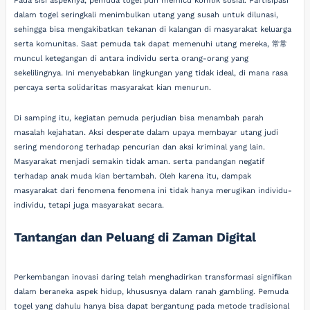
Pada sisi aspeknya, pemuda togel pun memicu konflik sosial. Partisipasi
dalam togel seringkali menimbulkan utang yang susah untuk dilunasi,
sehingga bisa mengakibatkan tekanan di kalangan di masyarakat keluarga
serta komunitas. Saat pemuda tak dapat memenuhi utang mereka, 常常
muncul ketegangan di antara individu serta orang-orang yang
sekelilingnya. Ini menyebabkan lingkungan yang tidak ideal, di mana rasa
percaya serta solidaritas masyarakat kian menurun.
Di samping itu, kegiatan pemuda perjudian bisa menambah parah
masalah kejahatan. Aksi desperate dalam upaya membayar utang judi
sering mendorong terhadap pencurian dan aksi kriminal yang lain.
Masyarakat menjadi semakin tidak aman. serta pandangan negatif
terhadap anak muda kian bertambah. Oleh karena itu, dampak
masyarakat dari fenomena fenomena ini tidak hanya merugikan individu-
individu, tetapi juga masyarakat secara.
Tantangan dan Peluang di Zaman Digital
Perkembangan inovasi daring telah menghadirkan transformasi signifikan
dalam beraneka aspek hidup, khususnya dalam ranah gambling. Pemuda
togel yang dahulu hanya bisa dapat bergantung pada metode tradisional