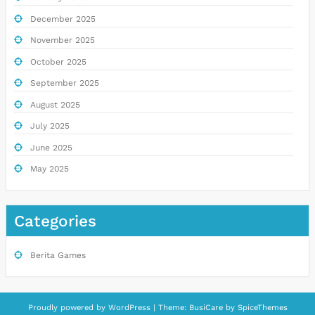
December 2025
November 2025
October 2025
September 2025
August 2025
July 2025
June 2025
May 2025
Categories
Berita Games
Proudly powered by
WordPress
| Theme:
BusiCare
by
SpiceThemes