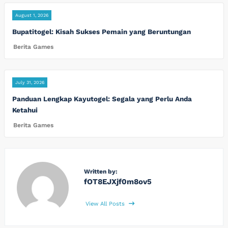
August 1, 2026
Bupatitogel: Kisah Sukses Pemain yang Beruntungan
Berita Games
July 31, 2026
Panduan Lengkap Kayutogel: Segala yang Perlu Anda
Ketahui
Berita Games
Written by:
fOT8EJXjf0m8ov5
View All Posts