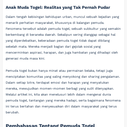
Anak Muda Togel: Realitas yang Tak Pernah Pudar
Dalam tengah kebisingan kehidupan urban, muncul sebuah kejadian yang
menarik perhatian masyarakat, khususnya di kalangan pemuda.
Fenomena tersebut adalah pemuda togel, sebuah subkultur yang semakin
berkembang di beraneka daerah. Sekalipun sering dianggap sebagai hal
yang diperdebatkan, keberadaan pemuda togel tidak dapat dibilang
sebelah mata. Mereka menjadi bagian dari gejolak sosial yang
mencerminkan aspirasi, harapan, dan juga hambatan yang dihadapi oleh
generasi muda masa kini.
Pemuda togel bukan hanya minat atau permainan belaka, tetapi juga
menciptakan komunitas yang saling menyokong dan sharing pengalaman.
Dalam setiap lotre, terdapat emosi dan harapan yang menyatukan
mereka, mewujudkan momen-momen berbagi yang sulit dilenyapkan.
Melalui artikel ini, kita akan menelusuri lebih dalam mengenai dunia
pemuda togel, tantangan yang mereka hadapi, serta bagaimana fenomena
ini terus bertahan dan menyesuaikan diri dalam masyarakat yang terus
berubah.
Pembahasan Tentang Pemuda Togel