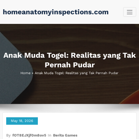
Skip
homeanatomyinspections.com
to
content
Anak Muda Togel: Realitas yang Tak
Pernah Pudar
Home
»
Anak Muda Togel: Realitas yang Tak Pernah Pudar
May 18, 2026
By
fOT8EJXjf0m8ov5
In
Berita Games