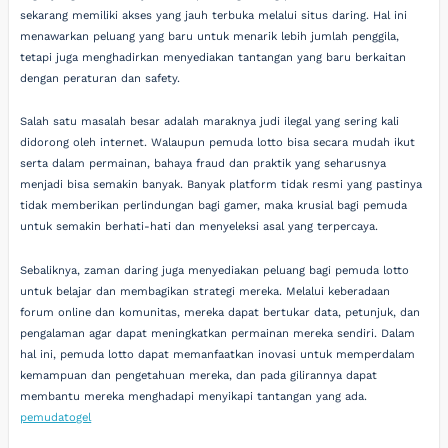
sekarang memiliki akses yang jauh terbuka melalui situs daring. Hal ini
menawarkan peluang yang baru untuk menarik lebih jumlah penggila,
tetapi juga menghadirkan menyediakan tantangan yang baru berkaitan
dengan peraturan dan safety.
Salah satu masalah besar adalah maraknya judi ilegal yang sering kali
didorong oleh internet. Walaupun pemuda lotto bisa secara mudah ikut
serta dalam permainan, bahaya fraud dan praktik yang seharusnya
menjadi bisa semakin banyak. Banyak platform tidak resmi yang pastinya
tidak memberikan perlindungan bagi gamer, maka krusial bagi pemuda
untuk semakin berhati-hati dan menyeleksi asal yang terpercaya.
Sebaliknya, zaman daring juga menyediakan peluang bagi pemuda lotto
untuk belajar dan membagikan strategi mereka. Melalui keberadaan
forum online dan komunitas, mereka dapat bertukar data, petunjuk, dan
pengalaman agar dapat meningkatkan permainan mereka sendiri. Dalam
hal ini, pemuda lotto dapat memanfaatkan inovasi untuk memperdalam
kemampuan dan pengetahuan mereka, dan pada gilirannya dapat
membantu mereka menghadapi menyikapi tantangan yang ada.
pemudatogel