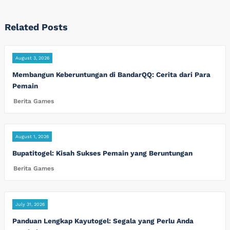
Related Posts
August 3, 2026
Membangun Keberuntungan di BandarQQ: Cerita dari Para
Pemain
Berita Games
August 1, 2026
Bupatitogel: Kisah Sukses Pemain yang Beruntungan
Berita Games
July 31, 2026
Panduan Lengkap Kayutogel: Segala yang Perlu Anda