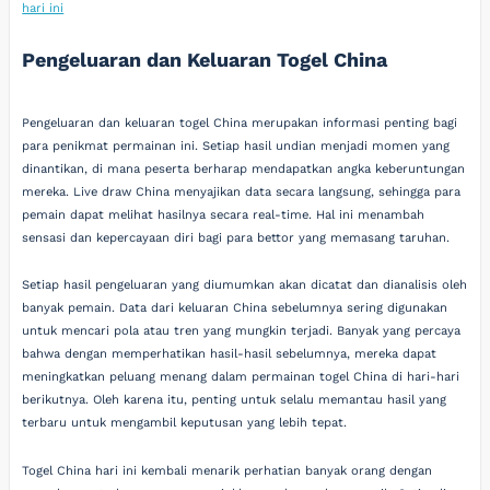
hari ini
Pengeluaran dan Keluaran Togel China
Pengeluaran dan keluaran togel China merupakan informasi penting bagi
para penikmat permainan ini. Setiap hasil undian menjadi momen yang
dinantikan, di mana peserta berharap mendapatkan angka keberuntungan
mereka. Live draw China menyajikan data secara langsung, sehingga para
pemain dapat melihat hasilnya secara real-time. Hal ini menambah
sensasi dan kepercayaan diri bagi para bettor yang memasang taruhan.
Setiap hasil pengeluaran yang diumumkan akan dicatat dan dianalisis oleh
banyak pemain. Data dari keluaran China sebelumnya sering digunakan
untuk mencari pola atau tren yang mungkin terjadi. Banyak yang percaya
bahwa dengan memperhatikan hasil-hasil sebelumnya, mereka dapat
meningkatkan peluang menang dalam permainan togel China di hari-hari
berikutnya. Oleh karena itu, penting untuk selalu memantau hasil yang
terbaru untuk mengambil keputusan yang lebih tepat.
Togel China hari ini kembali menarik perhatian banyak orang dengan