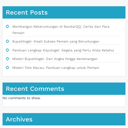
Recent Posts
Membangun Keberuntungan di BandarQQ: Cerita dari Para
Pemain
Bupatitogel: Kisah Sukses Pemain yang Beruntungan
Panduan Lengkap Kayutogel: Segala yang Perlu Anda Ketahui
Misteri Bupatitogel: Dari Angka hingga Kemenangan
Misteri Toto Macau: Panduan Lengkap untuk Pemain
Recent Comments
No comments to show.
Archives