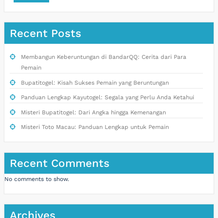
Recent Posts
Membangun Keberuntungan di BandarQQ: Cerita dari Para
Pemain
Bupatitogel: Kisah Sukses Pemain yang Beruntungan
Panduan Lengkap Kayutogel: Segala yang Perlu Anda Ketahui
Misteri Bupatitogel: Dari Angka hingga Kemenangan
Misteri Toto Macau: Panduan Lengkap untuk Pemain
Recent Comments
No comments to show.
Archives