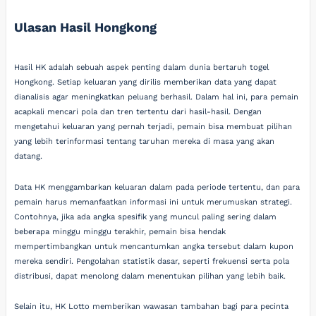
Ulasan Hasil Hongkong
Hasil HK adalah sebuah aspek penting dalam dunia bertaruh togel
Hongkong. Setiap keluaran yang dirilis memberikan data yang dapat
dianalisis agar meningkatkan peluang berhasil. Dalam hal ini, para pemain
acapkali mencari pola dan tren tertentu dari hasil-hasil. Dengan
mengetahui keluaran yang pernah terjadi, pemain bisa membuat pilihan
yang lebih terinformasi tentang taruhan mereka di masa yang akan
datang.
Data HK menggambarkan keluaran dalam pada periode tertentu, dan para
pemain harus memanfaatkan informasi ini untuk merumuskan strategi.
Contohnya, jika ada angka spesifik yang muncul paling sering dalam
beberapa minggu minggu terakhir, pemain bisa hendak
mempertimbangkan untuk mencantumkan angka tersebut dalam kupon
mereka sendiri. Pengolahan statistik dasar, seperti frekuensi serta pola
distribusi, dapat menolong dalam menentukan pilihan yang lebih baik.
Selain itu, HK Lotto memberikan wawasan tambahan bagi para pecinta