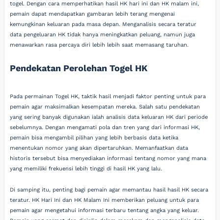
togel. Dengan cara memperhatikan hasil HK hari ini dan HK malam ini,
pemain dapat mendapatkan gambaran lebih terang mengenai
kemungkinan keluaran pada masa depan. Menganalisis secara teratur
data pengeluaran HK tidak hanya meningkatkan peluang, namun juga
menawarkan rasa percaya diri lebih lebih saat memasang taruhan.
Pendekatan Perolehan Togel HK
Pada permainan Togel HK, taktik hasil menjadi faktor penting untuk para
pemain agar maksimalkan kesempatan mereka. Salah satu pendekatan
yang sering banyak digunakan ialah analisis data keluaran HK dari periode
sebelumnya. Dengan mengamati pola dan tren yang dari informasi HK,
pemain bisa mengambil pilihan yang lebih berbasis data ketika
menentukan nomor yang akan dipertaruhkan. Memanfaatkan data
historis tersebut bisa menyediakan informasi tentang nomor yang mana
yang memiliki frekuensi lebih tinggi di hasil HK yang lalu.
Di samping itu, penting bagi pemain agar memantau hasil hasil HK secara
teratur. HK Hari Ini dan HK Malam Ini memberikan peluang untuk para
pemain agar mengetahui informasi terbaru tentang angka yang keluar.