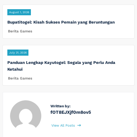
August 1, 2026
Bupatitogel: Kisah Sukses Pemain yang Beruntungan
Berita Games
July 31, 2026
Panduan Lengkap Kayutogel: Segala yang Perlu Anda
Ketahui
Berita Games
Written by:
fOT8EJXjf0m8ov5
View All Posts