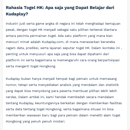
Rahasia Togel HK: Apa saja yang Dapat Belajar dari
Kudaplay?
Industri judi serta game angka di negara ini telah menghadapi kemajuan
pesat, dengan togel HK menjadi sebagai satu pilihan terkenal diantara
antara pecinta permainan togel. Ada satu platform yang mana kian
mencuri minat adalah Kudaplay.com, di mana menawarkan beraneka
ragam data, prediksi, serta layanan seputar togel HK. Dalam konteks ini ,
penting untuk menyusuri apa saja yang bisa dapat dipahami dari
platform ini serta bagaimana ia memengaruhi cara orang berpartisipasi
serta mengerti togel Hongkong.
Kudaplay bukan hanya menjadi tempat bagi pemain untuk memasang
nomor, tetapi serta menyediakan analisis yang mendalam dan statistik
yang dapat bisa menyokong para peserta membuat pilihan lebih lebih
cerdas. Dalam artikel ini, kami hendak membedah secara mendalam
tentang Kudaplay, keuntungannya berkaitan dengan memberikan fasilitas
serta data tentang togel Hongkong, serta bagaimana situasi ini bisa
memberikan wawasan baru bagi para pemain dalam meneliti alam togel
Hongkong yang penuh penuh misteri.