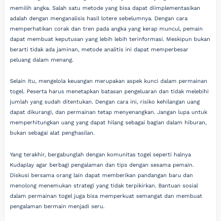
memilih angka. Salah satu metode yang bisa dapat diimplementasikan
adalah dengan menganalisis hasil lotere sebelumnya. Dengan cara
memperhatikan corak dan tren pada angka yang kerap muncul, pemain
dapat membuat keputusan yang lebih lebih terinformasi. Meskipun bukan
berarti tidak ada jaminan, metode analitis ini dapat memperbesar
peluang dalam menang.
Selain itu, mengelola keuangan merupakan aspek kunci dalam permainan
togel. Peserta harus menetapkan batasan pengeluaran dan tidak melebihi
jumlah yang sudah ditentukan. Dengan cara ini, risiko kehilangan uang
dapat dikurangi, dan permainan tetap menyenangkan. Jangan lupa untuk
memperhitungkan uang yang dapat hilang sebagai bagian dalam hiburan,
bukan sebagai alat penghasilan.
Yang terakhir, bergabunglah dengan komunitas togel seperti halnya
Kudaplay agar berbagi pengalaman dan tips dengan sesama pemain.
Diskusi bersama orang lain dapat memberikan pandangan baru dan
menolong menemukan strategi yang tidak terpikirkan. Bantuan sosial
dalam permainan togel juga bisa memperkuat semangat dan membuat
pengalaman bermain menjadi seru.