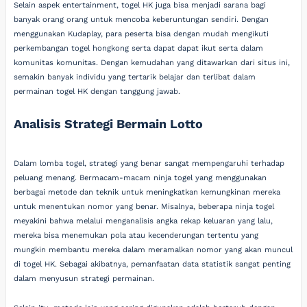
Selain aspek entertainment, togel HK juga bisa menjadi sarana bagi
banyak orang orang untuk mencoba keberuntungan sendiri. Dengan
menggunakan Kudaplay, para peserta bisa dengan mudah mengikuti
perkembangan togel hongkong serta dapat dapat ikut serta dalam
komunitas komunitas. Dengan kemudahan yang ditawarkan dari situs ini,
semakin banyak individu yang tertarik belajar dan terlibat dalam
permainan togel HK dengan tanggung jawab.
Analisis Strategi Bermain Lotto
Dalam lomba togel, strategi yang benar sangat mempengaruhi terhadap
peluang menang. Bermacam-macam ninja togel yang menggunakan
berbagai metode dan teknik untuk meningkatkan kemungkinan mereka
untuk menentukan nomor yang benar. Misalnya, beberapa ninja togel
meyakini bahwa melalui menganalisis angka rekap keluaran yang lalu,
mereka bisa menemukan pola atau kecenderungan tertentu yang
mungkin membantu mereka dalam meramalkan nomor yang akan muncul
di togel HK. Sebagai akibatnya, pemanfaatan data statistik sangat penting
dalam menyusun strategi permainan.