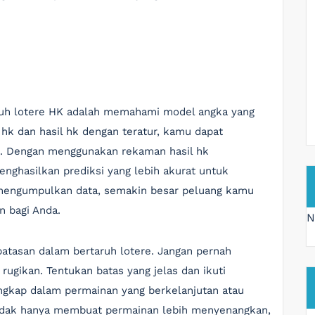
aruh lotere HK adalah memahami model angka yang
k dan hasil hk dengan teratur, kamu dapat
l. Dengan menggunakan rekaman hasil hk
ghasilkan prediksi yang lebih akurat untuk
 mengumpulkan data, semakin besar peluang kamu
 bagi Anda.
N
atasan dalam bertaruh lotere. Jangan pernah
rugikan. Tentukan batas yang jelas dan ikuti
angkap dalam permainan yang berkelanjutan atau
tidak hanya membuat permainan lebih menyenangkan,