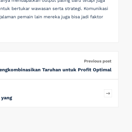
anya mendapatkan output paling baru tetapi juga
untuk bertukar wawasan serta strategi. Komunikasi
galaman pemain lain mereka juga bisa jadi faktor
Previous post
Mengkombinasikan Taruhan untuk Profit Optimal
t yang