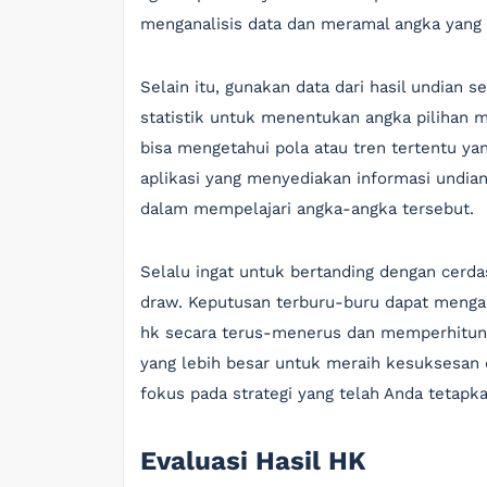
menganalisis data dan meramal angka yang
Selain itu, gunakan data dari hasil undia
statistik untuk menentukan angka pilihan 
bisa mengetahui pola atau tren tertentu ya
aplikasi yang menyediakan informasi undia
dalam mempelajari angka-angka tersebut.
Selalu ingat untuk bertanding dengan cerdas
draw. Keputusan terburu-buru dapat menga
hk secara terus-menerus dan memperhitung
yang lebih besar untuk meraih kesuksesan 
fokus pada strategi yang telah Anda tetapka
Evaluasi Hasil HK