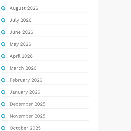
August 2026
July 2026
June 2026
May 2026
April 2026
March 2026
February 2026
January 2026
December 2025
November 2025
October 2025