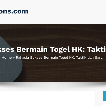
ons.com
ses Bermain Togel HK: Takt
Home
»
Rahasia Sukses Bermain Togel HK: Taktik dan Saran