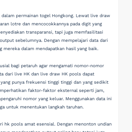
l dalam permainan togel Hongkong. Lewat live draw
aran lotre dan mencocokkannya pada digit yang
enyediakan transparansi, tapi juga memfasilitasi
n output sebelumnya. Dengan mempelajari data dari
g mereka dalam mendapatkan hasil yang baik.
rusial bagi petaruh agar mengamati nomor-nomor
ta dari live HK dan live draw HK pools dapat
ng punya frekuensi tinggi tinggi dan yang sedikit
mperhatikan faktor-faktor eksternal seperti jam,
pengaruhi nomor yang keluar. Menggunakan data ini
a untuk menentukan langkah taruhan.
ari hk pools amat esensial. Dengan menonton undian