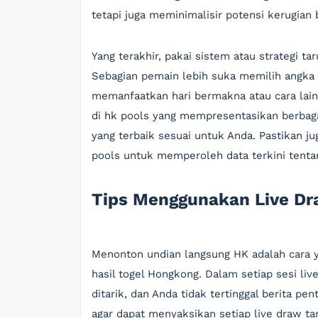
tetapi juga meminimalisir potensi kerugian 
Yang terakhir, pakai sistem atau strategi t
Sebagian pemain lebih suka memilih angka 
memanfaatkan hari bermakna atau cara lai
di hk pools yang mempresentasikan berbag
yang terbaik sesuai untuk Anda. Pastikan j
pools untuk memperoleh data terkini tenta
Tips Menggunakan Live D
Menonton undian langsung HK adalah cara y
hasil togel Hongkong. Dalam setiap sesi li
ditarik, dan Anda tidak tertinggal berita p
agar dapat menyaksikan setiap live draw t