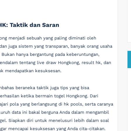
K: Taktik dan Saran
ong menjadi sebuah yang paling diminati oleh
dan juga sistem yang transparan, banyak orang usaha
i. Bukan hanya bergantung pada keberuntungan,
ndalam tentang live draw Hongkong, result hk, dan
uk mendapatkan kesuksesan.
bahas beraneka taktik juga tips yang bisa
hasilan ketika bermain togel Hongkong. Dari
jari pola yang berlangsung di hk pools, serta caranya
eluruh data ini bakal berguna Anda dalam mengambil
gel. Siapkan diri untuk menelusuri lebih dalam soal
agar mencapai kesuksesan yang Anda cita-citakan.