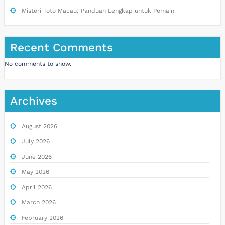
Misteri Toto Macau: Panduan Lengkap untuk Pemain
Recent Comments
No comments to show.
Archives
August 2026
July 2026
June 2026
May 2026
April 2026
March 2026
February 2026