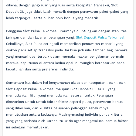
dikenal dengan jangkauan yang luas serta kecepatan transaksi, Slot
Deposit XL juga tidak kalah menarik dengan penawaran paket-paket yang
lebih terjangkau serta pilihan poin bonus yang menarik.
Pengguna Slot Pulsa Telkomsel umumnya diuntungkan dengan stabilitas
jaringan dan dan layanan pelanggan yang.
Slot Deposit Pulsa Telkomsel
Sebaliknya, Slot Pulsa seringkali memberikan penawaran menarik yang
diskon pada setiap transaksi pada. Ini bisa jadi nilai tambah bagi pemakai
yang mencari opsi terbaik dalam memaksimalkan pengalaman bermain
mereka. Keputusan di antara kedua opsi ini mungkin berdasarkan pada
kebutuhan dan serta preferensi individu.
Sementara itu, dalam hal kenyamanan akses dan kecepatan , baik , baik
Slot Deposit Pulsa Telkomsel maupun Slot Deposit Pulsa XL yang
memudahkan fitur yang memudahkan setoran untuk. Pelanggan
disarankan untuk untuk faktor faktor seperti pulsa, penawaran bonus
yang diberikan, dan kualitas pelayanan pelanggan sebelumnya
memutuskan antara keduanya. Masing-masing individu punya kriteria
yang yang berbeda oleh karena itu kritis agar mengevaluasi semua faktor
ini sebelum memutuskan.