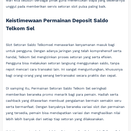
Mari kita telusuri berbagai pihak guna menentukan siapa yang sebenarnya
unggul pada memberikan servis setoran slot pulsa paling baik.
Keistimewaan Permainan Deposit Saldo
Telkom Sel
Slot Setoran Saldo Telkomsel menawarkan kenyamanan masuk bagi
untuk pengguna. Dengan adanya jaringan yang telah komprehensif serta
handal, Telkom Sel mengizinkan proses setoran yang serta efisien.
Pengguna bisa melakukan setoran langsung menggunakan saldo, tanpa
repot mencari cara transaksi lain. Ini sangat menguntungkan, khususnya
bagi orang-orang yang senang bertransaksi secara praktis dan cepat.
Di samping itu, Permainan Setoran Saldo Telkom Sel seringkali
memberikan beraneka promo menarik bagi para pemain. Hadiah serta
cashback yang ditawarkan membuat pengalaman bermain semakin seru
serta bermanfaat. Dengan banyaknya beraneka variasi slot dan permainan
yang tersedia, pemain bisa mendapatkan variasi dan menghasilkan nilai
lebih lebih banyak dari setiap tiap setoran yang dilaksanakan.