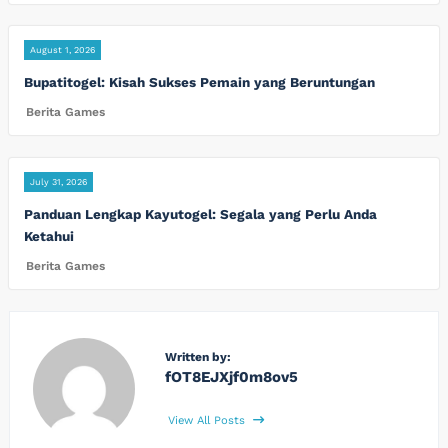
August 1, 2026
Bupatitogel: Kisah Sukses Pemain yang Beruntungan
Berita Games
July 31, 2026
Panduan Lengkap Kayutogel: Segala yang Perlu Anda
Ketahui
Berita Games
Written by:
fOT8EJXjf0m8ov5
View All Posts