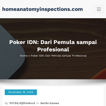
Skip
homeanatomyinspections.com
to
content
Poker IDN: Dari Pemula sampai
Profesional
Home
»
Poker IDN: Dari Pemula sampai Profesional
November 18, 2025
By
fOT8EJXjf0m8ov5
In
Berita Games