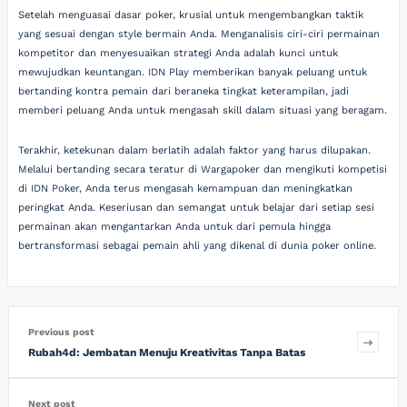
Setelah menguasai dasar poker, krusial untuk mengembangkan taktik
yang sesuai dengan style bermain Anda. Menganalisis ciri-ciri permainan
kompetitor dan menyesuaikan strategi Anda adalah kunci untuk
mewujudkan keuntangan. IDN Play memberikan banyak peluang untuk
bertanding kontra pemain dari beraneka tingkat keterampilan, jadi
memberi peluang Anda untuk mengasah skill dalam situasi yang beragam.
Terakhir, ketekunan dalam berlatih adalah faktor yang harus dilupakan.
Melalui bertanding secara teratur di Wargapoker dan mengikuti kompetisi
di IDN Poker, Anda terus mengasah kemampuan dan meningkatkan
peringkat Anda. Keseriusan dan semangat untuk belajar dari setiap sesi
permainan akan mengantarkan Anda untuk dari pemula hingga
bertransformasi sebagai pemain ahli yang dikenal di dunia poker online.
Previous post
Rubah4d: Jembatan Menuju Kreativitas Tanpa Batas
Next post