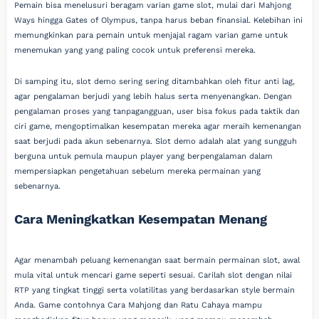
Pemain bisa menelusuri beragam varian game slot, mulai dari Mahjong
Ways hingga Gates of Olympus, tanpa harus beban finansial. Kelebihan ini
memungkinkan para pemain untuk menjajal ragam varian game untuk
menemukan yang yang paling cocok untuk preferensi mereka.
Di samping itu, slot demo sering sering ditambahkan oleh fitur anti lag,
agar pengalaman berjudi yang lebih halus serta menyenangkan. Dengan
pengalaman proses yang tanpagangguan, user bisa fokus pada taktik dan
ciri game, mengoptimalkan kesempatan mereka agar meraih kemenangan
saat berjudi pada akun sebenarnya. Slot demo adalah alat yang sungguh
berguna untuk pemula maupun player yang berpengalaman dalam
mempersiapkan pengetahuan sebelum mereka permainan yang
sebenarnya.
Cara Meningkatkan Kesempatan Menang
Agar menambah peluang kemenangan saat bermain permainan slot, awal
mula vital untuk mencari game seperti sesuai. Carilah slot dengan nilai
RTP yang tingkat tinggi serta volatilitas yang berdasarkan style bermain
Anda. Game contohnya Cara Mahjong dan Ratu Cahaya mampu