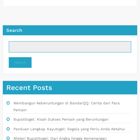
Search
Search
Recent Posts
Membangun Keberuntungan di BandarQQ: Cerita dari Para
Pemain
Bupatitogel: Kisah Sukses Pemain yang Beruntungan
Panduan Lengkap Kayutogel: Segala yang Perlu Anda Ketahui
Misteri Bupatitogel: Dari Angka hingga Kemenangan