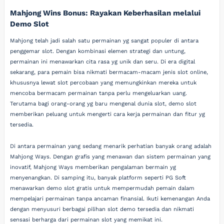
Mahjong Wins Bonus: Rayakan Keberhasilan melalui
Demo Slot
Mahjong telah jadi salah satu permainan yg sangat populer di antara
penggemar slot. Dengan kombinasi elemen strategi dan untung,
permainan ini menawarkan cita rasa yg unik dan seru. Di era digital
sekarang, para pemain bisa nikmati bermacam-macam jenis slot online,
khususnya lewat slot percobaan yang memungkinkan mereka untuk
mencoba bermacam permainan tanpa perlu mengeluarkan uang.
Terutama bagi orang-orang yg baru mengenal dunia slot, demo slot
memberikan peluang untuk mengerti cara kerja permainan dan fitur yg
tersedia.
Di antara permainan yang sedang menarik perhatian banyak orang adalah
Mahjong Ways. Dengan grafis yang menawan dan sistem permainan yang
inovatif, Mahjong Ways memberikan pengalaman bermain yg
menyenangkan. Di samping itu, banyak platform seperti PG Soft
menawarkan demo slot gratis untuk mempermudah pemain dalam
mempelajari permainan tanpa ancaman finansial. Ikuti kemenangan Anda
dengan menyusuri berbagai pilihan slot demo tersedia dan nikmati
sensasi berharga dari permainan slot yang memikat ini.