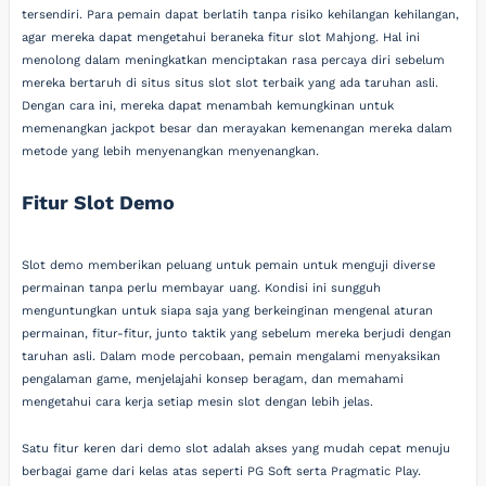
tersendiri. Para pemain dapat berlatih tanpa risiko kehilangan kehilangan,
agar mereka dapat mengetahui beraneka fitur slot Mahjong. Hal ini
menolong dalam meningkatkan menciptakan rasa percaya diri sebelum
mereka bertaruh di situs situs slot slot terbaik yang ada taruhan asli.
Dengan cara ini, mereka dapat menambah kemungkinan untuk
memenangkan jackpot besar dan merayakan kemenangan mereka dalam
metode yang lebih menyenangkan menyenangkan.
Fitur Slot Demo
Slot demo memberikan peluang untuk pemain untuk menguji diverse
permainan tanpa perlu membayar uang. Kondisi ini sungguh
menguntungkan untuk siapa saja yang berkeinginan mengenal aturan
permainan, fitur-fitur, junto taktik yang sebelum mereka berjudi dengan
taruhan asli. Dalam mode percobaan, pemain mengalami menyaksikan
pengalaman game, menjelajahi konsep beragam, dan memahami
mengetahui cara kerja setiap mesin slot dengan lebih jelas.
Satu fitur keren dari demo slot adalah akses yang mudah cepat menuju
berbagai game dari kelas atas seperti PG Soft serta Pragmatic Play.