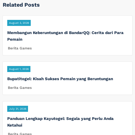
Related Posts
August 3, 2026
Membangun Keberuntungan di BandarQQ: Cerita dari Para
Pemain
Berita Games
August 1, 2026
Bupatitogel: Kisah Sukses Pemain yang Beruntungan
Berita Games
July 31, 2026
Panduan Lengkap Kayutogel: Segala yang Perlu Anda
Ketahui
Berita Games