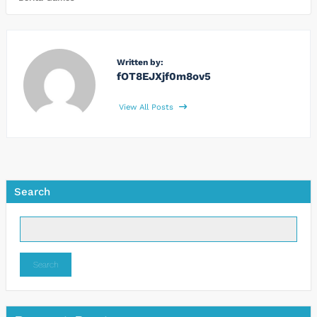
Written by:
fOT8EJXjf0m8ov5
View All Posts
Search
Search