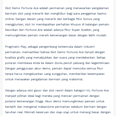
Slot Demo Fortune Ace adalah permainan yang menawarkan pengalaman
bermain slot yang menarik dan menghibur bagi para penggemar kasino
online. Dengan desain yang menarik dan berbagai fitur bonus yang
menggiurkan, slot ini mendapatkan perhatian khusus di kalangan pemain.
Keunikan dari Fortune Ace adalah adanya fitur Super Scatter, yang
memungkinkan pemain meraih kemenangan besar dengan lebih mudah.
Pragmatic Play, sebagai pengembang terkemuka dalam industri
permainan, memastikan bahwa Slot Demo Fortune Ace tampil dengan
kualitas grafis yang menakjubkan dan suara yang mendebarkan. Setiap
putaran membawa Anda ke dalam dunia penuh peluang dan kegembiraan.
Dengan penggunaan akun demo, pemain dapat mencoba semua fitur
tanpa harus mengeluarkan uang sungguhan, memberikan kesempatan
untuk merasakan pengalaman bermain yang maksimal.
Dengan adanya slot gacor dan slot resmi dalam kategori ini, Fortune Ace
menjadi pilihan ideal bagi mereka yang mencari permainan dengan
potensi kemenangan tinggi. Akun demo memungkinkan pemain untuk
berlatih dan mengenal mekanisme permainan sebelum bermain dengan
taruhan real. Nikmati keseruan dan siap-siap untuk menang besar dengan