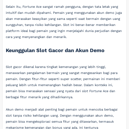
Selain itu, Fortune Ace sangat ramah pengguna, dengan tata letak yang
intuitif dan mudah dipahami. Pemain yang menggunakan akun demo juga
akan merasakan keasyikan yang sama seperti saat bermain dengan uang
sungguhan, tanpa risiko kehilangan. Slot ini benar-benar memberikan
platform ideal bagi pemain yang ingin menjelajahi dunia perjudian dengan
cara yang menyenangkan dan menarik.
Keunggulan Slot Gacor dan Akun Demo
Slot gacor dikenal karena tingkat kemenangan yang lebih tinggi,
menawarkan pengalaman bermain yang sangat mengesankan bagi para
pemain. Dengan fitur-fitur seperti super scatter, permainan ini memberi
peluang lebih untuk memenangkan hadiah besar. Dalam konteks ini,
pemain bisa merasakan sensasi yang nyata dari slot Fortune Ace dan
berbagai fitur menarik yang dihadirkannya.
Akun demo menjadi alat penting bagi pemain untuk mencoba berbagai
slot tanpa risiko kehilangan uang. Dengan menggunakan akun demo,
pemain bisa mengeksplorasi semua fitur yang ditawarkan, termasuk
mekanisme kemenangan dan bonus yang ada. Ini tentunya