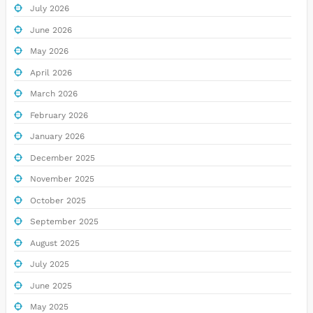
July 2026
June 2026
May 2026
April 2026
March 2026
February 2026
January 2026
December 2025
November 2025
October 2025
September 2025
August 2025
July 2025
June 2025
May 2025