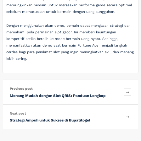
memungkinkan pemain untuk merasakan performa game secara optimal
sebelum memutuskan untuk bermain dengan uang sungguhan.
Dengan menggunakan akun demo, pemain dapat mengasah strategi dan
memahami pola permainan slot gacor. Ini memberi keuntungan
kompetitif ketika beralih ke mode bermain uang nyata. Sehingga,
memanfaatkan akun demo saat bermain Fortune Ace menjadi langkah
cerdas bagi para penikmat slot yang ingin meningkatkan skill dan menang
lebih sering.
Previous post
Menang Mudah dengan Slot QRIS: Panduan Lengkap
Next post
Strategi Ampuh untuk Sukses di Bupatitogel