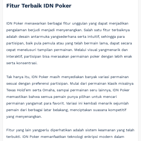
Fitur Terbaik IDN Poker
IDN Poker menawarkan berbagai fitur unggulan yang dapat menjadikan
pengalaman berjudi menjadi menyenangkan. Salah satu fitur terbaiknya
adalah desain antarmuka yangsederhana serta intuitif, sehingga para
partisipan, baik pula pemula atau yang telah bermain lama, dapat secara
cepat menelusuri tampilan permainan. Melalui visual yangmenarik dan
interaktif, partisipan bisa merasakan permainan poker dengan lebih enak
serta konsentrasi.
Tak hanya itu, IDN Poker masih menyediakan banyak variasi permainan
sesuai dengan preferensi partisipan. Mulai dari permainan klasik misalnya
Texas Hold’em serta Omaha, sampai permainan seru lainnya, IDN Poker
memastikan bahwa semua pemain punya pilihan untuk mencari
permainan yangamat para favorit. Variasi ini kembali menarik sejumlah
pemain dari berbagai latar belakang, menciptakan suasana kompetitif
yang menyenangkan.
Fitur yang lain yangperlu diperhatikan adalah sistem keamanan yang telah
terbukti. IDN Poker memanfaatkan teknologi enkripsi modern dalam