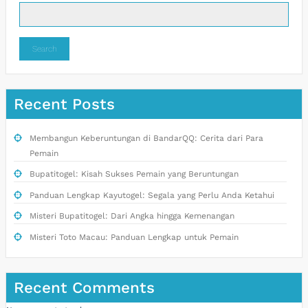
Search
Recent Posts
Membangun Keberuntungan di BandarQQ: Cerita dari Para
Pemain
Bupatitogel: Kisah Sukses Pemain yang Beruntungan
Panduan Lengkap Kayutogel: Segala yang Perlu Anda Ketahui
Misteri Bupatitogel: Dari Angka hingga Kemenangan
Misteri Toto Macau: Panduan Lengkap untuk Pemain
Recent Comments