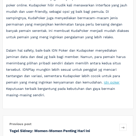
poker online. Kudapoker hilir mudik kali menawarkan interface yang jauh
mudah dan user-friendly, sebagai opsi yg baik bagi pemula. Di
sampingnya, KudaPoker juga menyediakan bermacam-macam jenis
permainan yang menjanjikan kenikmatan tanpa perlu bersaing dengan
banyak pemain serentak. Ini membuat KudaPoker menjadi mudah diakses
untuk pemain yang meng inginkan pengalaman yang lebih relaks.
Dalam hal safety, baik-baik IDN Poker dan Kudapoker menyediakan
jaminan data dan deal yg baik bagi member. Namun, para pemain harus
menimbang pilihan pribadi sendiri dalam memilih antara kedua situs
tersebut. IDNPlay mungkin lebih sesuai untuk penggiat yg mencari
tantangan dan variasi, sementara Kudapoker lebih cocok untuk para
pemain yang meng inginkan kenyamanan dan kemudahan.
idn poker
Keputusan terbaik bergantung pada kebutuhan dan gaya bermain
masing-masing sendiri.
Previous post
Togel Sidney: Momen-Momen Penting Hari Ini