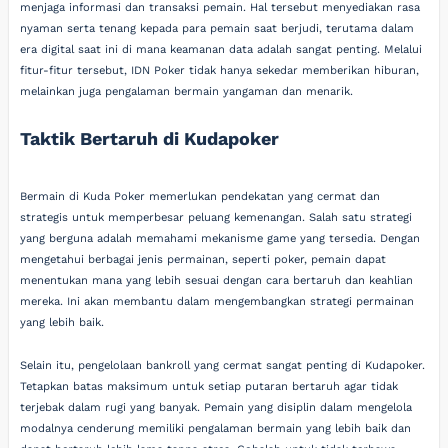
menjaga informasi dan transaksi pemain. Hal tersebut menyediakan rasa
nyaman serta tenang kepada para pemain saat berjudi, terutama dalam
era digital saat ini di mana keamanan data adalah sangat penting. Melalui
fitur-fitur tersebut, IDN Poker tidak hanya sekedar memberikan hiburan,
melainkan juga pengalaman bermain yangaman dan menarik.
Taktik Bertaruh di Kudapoker
Bermain di Kuda Poker memerlukan pendekatan yang cermat dan
strategis untuk memperbesar peluang kemenangan. Salah satu strategi
yang berguna adalah memahami mekanisme game yang tersedia. Dengan
mengetahui berbagai jenis permainan, seperti poker, pemain dapat
menentukan mana yang lebih sesuai dengan cara bertaruh dan keahlian
mereka. Ini akan membantu dalam mengembangkan strategi permainan
yang lebih baik.
Selain itu, pengelolaan bankroll yang cermat sangat penting di Kudapoker.
Tetapkan batas maksimum untuk setiap putaran bertaruh agar tidak
terjebak dalam rugi yang banyak. Pemain yang disiplin dalam mengelola
modalnya cenderung memiliki pengalaman bermain yang lebih baik dan