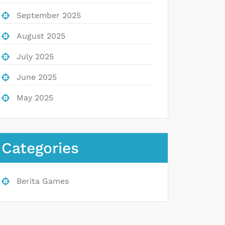
September 2025
August 2025
July 2025
June 2025
May 2025
Categories
Berita Games