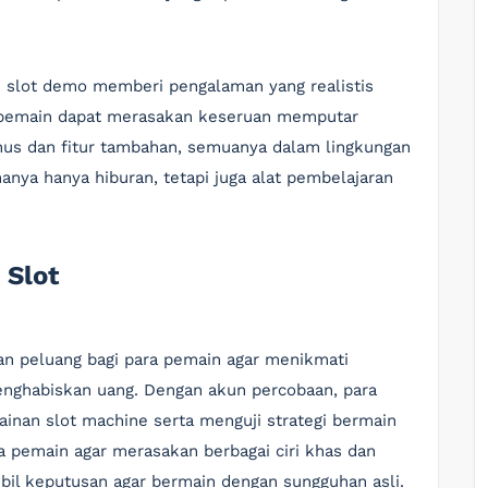
ui slot demo memberi pengalaman yang realistis
a pemain dapat merasakan keseruan memputar
nus dan fitur tambahan, semuanya dalam lingkungan
hanya hanya hiburan, tetapi juga alat pembelajaran
 Slot
n peluang bagi para pemain agar menikmati
nghabiskan uang. Dengan akun percobaan, para
nan slot machine serta menguji strategi bermain
ra pemain agar merasakan berbagai ciri khas dan
l keputusan agar bermain dengan sungguhan asli.