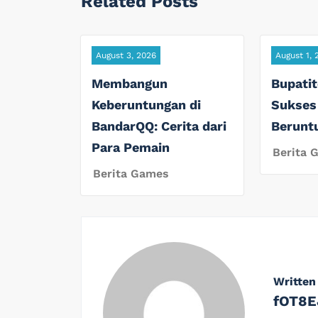
Related Posts
August 3, 2026
August 1, 
Membangun
Bupatit
Keberuntungan di
Sukses
BandarQQ: Cerita dari
Berunt
Para Pemain
Berita 
Berita Games
Written
fOT8E