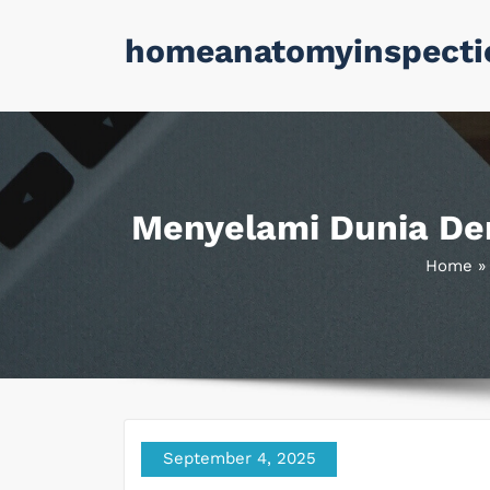
Skip
homeanatomyinspecti
to
content
Menyelami Dunia De
Home
September 4, 2025