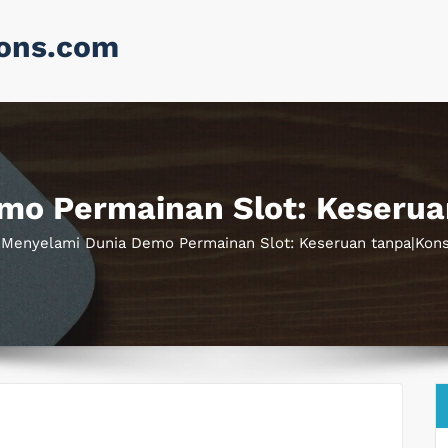
ons.com
mo Permainan Slot: Keserua
»
Menyelami Dunia Demo Permainan Slot: Keseruan tanpa|Kon