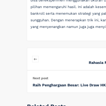
bisa bereksperimen menggunakan ukuran ta
pilihan memengaruhi hasil. Ini adalah kese
bankroll serta menemukan strategi yang pa
sungguhan. Dengan menerapkan trik ini, k
yang menyenangkan namun juga juga menyiap
Rahasia
Next post
Raih Penghargaan Besar: Live Draw HK 