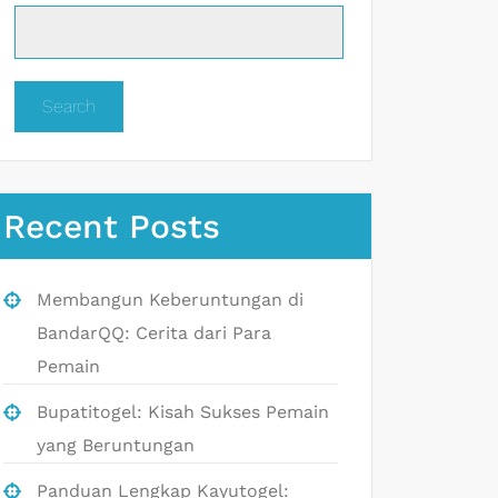
Search
Recent Posts
Membangun Keberuntungan di
BandarQQ: Cerita dari Para
Pemain
Bupatitogel: Kisah Sukses Pemain
yang Beruntungan
Panduan Lengkap Kayutogel: