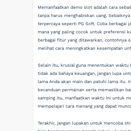
Memanfaatkan demo slot adalah cara seba
tanpa harus menghabiskan uang. Sebaiknya
terpercaya seperti PG Soft. Coba berbagai
mana yang paling cocok untuk preferensi k
berbagai fitur yang ditawarkan, contohnya 
melihat cara meningkatkan kesempatan un
Selain itu, krusial guna menentukan wakt
tidak ada bahaya keuangan, jangan lupa unt
lama Anda akan main dan patuhi lama itu. I
kecanduan permainan serta memastikan b
samping itu, manfaatkan waktu ini untuk m
mempelajari cara menang yang dapat muncu
Terakhir, jangan lupakan untuk mencoba stra