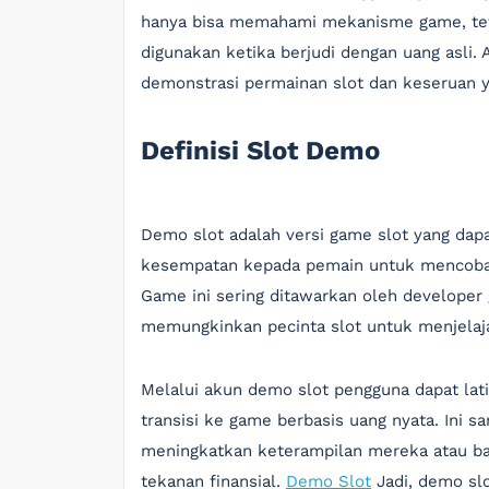
hanya bisa memahami mekanisme game, tetap
digunakan ketika berjudi dengan uang asli. 
demonstrasi permainan slot dan keseruan y
Definisi Slot Demo
Demo slot adalah versi game slot yang dapa
kesempatan kepada pemain untuk mencoba 
Game ini sering ditawarkan oleh developer
memungkinkan pecinta slot untuk menjelaja
Melalui akun demo slot pengguna dapat la
transisi ke game berbasis uang nyata. Ini 
meningkatkan keterampilan mereka atau bag
tekanan finansial.
Demo Slot
Jadi, demo sl