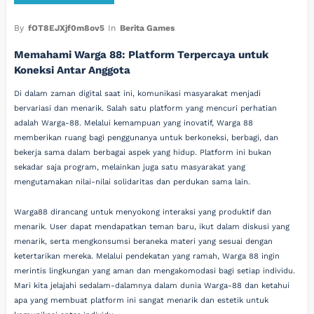
By
fOT8EJXjf0m8ov5
In
Berita Games
Memahami Warga 88: Platform Terpercaya untuk
Koneksi Antar Anggota
Di dalam zaman digital saat ini, komunikasi masyarakat menjadi
bervariasi dan menarik. Salah satu platform yang mencuri perhatian
adalah Warga-88. Melalui kemampuan yang inovatif, Warga 88
memberikan ruang bagi penggunanya untuk berkoneksi, berbagi, dan
bekerja sama dalam berbagai aspek yang hidup. Platform ini bukan
sekadar saja program, melainkan juga satu masyarakat yang
mengutamakan nilai-nilai solidaritas dan perdukan sama lain.
Warga88 dirancang untuk menyokong interaksi yang produktif dan
menarik. User dapat mendapatkan teman baru, ikut dalam diskusi yang
menarik, serta mengkonsumsi beraneka materi yang sesuai dengan
ketertarikan mereka. Melalui pendekatan yang ramah, Warga 88 ingin
merintis lingkungan yang aman dan mengakomodasi bagi setiap individu.
Mari kita jelajahi sedalam-dalamnya dalam dunia Warga-88 dan ketahui
apa yang membuat platform ini sangat menarik dan estetik untuk