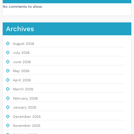
No comments to show.
Archives
August 2026
July 2026
June 2026
May 2026
April 2026
March 2026
February 2026
January 2026
December 2025
November 2025