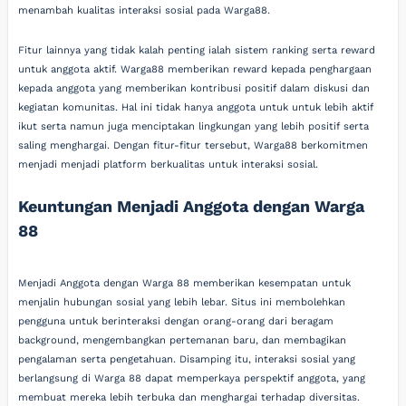
menambah kualitas interaksi sosial pada Warga88.
Fitur lainnya yang tidak kalah penting ialah sistem ranking serta reward
untuk anggota aktif. Warga88 memberikan reward kepada penghargaan
kepada anggota yang memberikan kontribusi positif dalam diskusi dan
kegiatan komunitas. Hal ini tidak hanya anggota untuk untuk lebih aktif
ikut serta namun juga menciptakan lingkungan yang lebih positif serta
saling menghargai. Dengan fitur-fitur tersebut, Warga88 berkomitmen
menjadi menjadi platform berkualitas untuk interaksi sosial.
Keuntungan Menjadi Anggota dengan Warga
88
Menjadi Anggota dengan Warga 88 memberikan kesempatan untuk
menjalin hubungan sosial yang lebih lebar. Situs ini membolehkan
pengguna untuk berinteraksi dengan orang-orang dari beragam
background, mengembangkan pertemanan baru, dan membagikan
pengalaman serta pengetahuan. Disamping itu, interaksi sosial yang
berlangsung di Warga 88 dapat memperkaya perspektif anggota, yang
membuat mereka lebih terbuka dan menghargai terhadap diversitas.