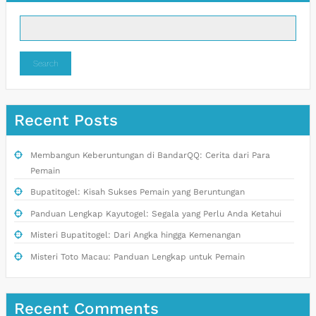
Search
Recent Posts
Membangun Keberuntungan di BandarQQ: Cerita dari Para
Pemain
Bupatitogel: Kisah Sukses Pemain yang Beruntungan
Panduan Lengkap Kayutogel: Segala yang Perlu Anda Ketahui
Misteri Bupatitogel: Dari Angka hingga Kemenangan
Misteri Toto Macau: Panduan Lengkap untuk Pemain
Recent Comments