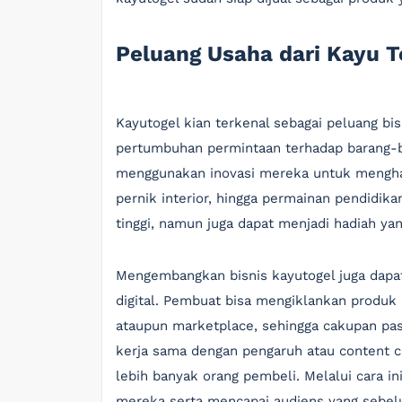
Peluang Usaha dari Kayu T
Kayutogel kian terkenal sebagai peluang bi
pertumbuhan permintaan terhadap barang-bar
menggunakan inovasi mereka untuk menghas
pernik interior, hingga permainan pendidika
tinggi, namun juga dapat menjadi hadiah ya
Mengembangkan bisnis kayutogel juga dapa
digital. Pembuat bisa mengiklankan produk
ataupun marketplace, sehingga cakupan pasa
kerja sama dengan pengaruh atau content 
lebih banyak orang pembeli. Melalui cara i
mereka serta mencapai audiens yang sebel