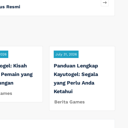
tus Resmi
2026
July 31, 2026
ogel: Kisah
Panduan Lengkap
 Pemain yang
Kayutogel: Segala
ungan
yang Perlu Anda
Ketahui
Games
Berita Games