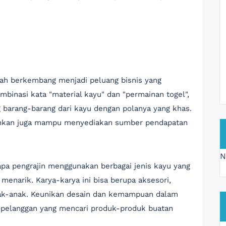
elah berkembang menjadi peluang bisnis yang
kombinasi kata "material kayu" dan "permainan togel",
 barang-barang dari kayu dengan polanya yang khas.
lainkan juga mampu menyediakan sumber pendapatan
N
pa pengrajin menggunakan berbagai jenis kayu yang
menarik. Karya-karya ini bisa berupa aksesori,
nak-anak. Keunikan desain dan kemampuan dalam
gi pelanggan yang mencari produk-produk buatan