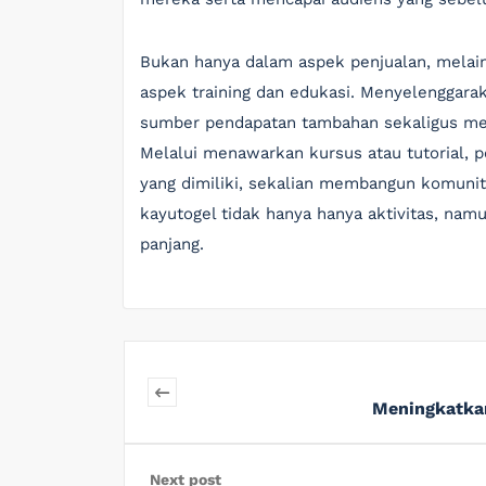
Bukan hanya dalam aspek penjualan, mela
aspek training dan edukasi. Menyelenggarak
sumber pendapatan tambahan sekaligus men
Melalui menawarkan kursus atau tutorial, p
yang dimiliki, sekalian membangun komunit
kayutogel tidak hanya hanya aktivitas, na
panjang.
Meningkatkan
Next post