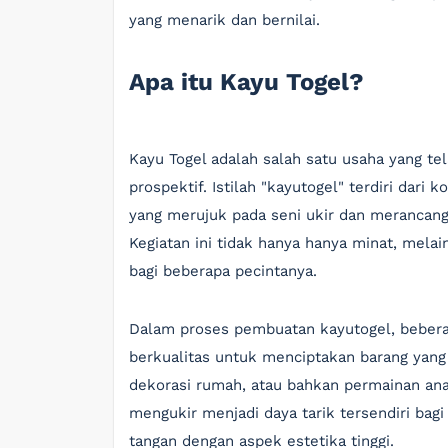
yang menarik dan bernilai.
Apa itu Kayu Togel?
Kayu Togel adalah salah satu usaha yang t
prospektif. Istilah "kayutogel" terdiri dari 
yang merujuk pada seni ukir dan merancang
Kegiatan ini tidak hanya hanya minat, me
bagi beberapa pecintanya.
Dalam proses pembuatan kayutogel, bebera
berkualitas untuk menciptakan barang yang 
dekorasi rumah, atau bahkan permainan a
mengukir menjadi daya tarik tersendiri ba
tangan dengan aspek estetika tinggi.