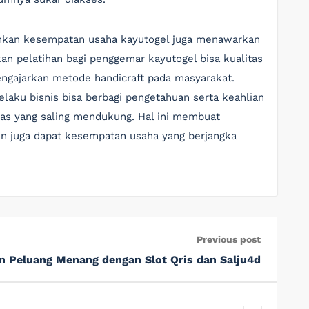
inkan kesempatan usaha kayutogel juga menawarkan
an pelatihan bagi penggemar kayutogel bisa kualitas
gajarkan metode handicraft pada masyarakat.
elaku bisnis bisa berbagi pengetahuan serta keahlian
as yang saling mendukung. Hal ini membuat
mun juga dapat kesempatan usaha yang berjangka
Previous post
 Peluang Menang dengan Slot Qris dan Salju4d