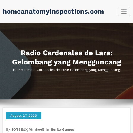
Skip
homeanatomyinspections.com
to
content
Radio Cardenales de Lara:
Gelombang yang Mengguncang
Home
»
Radio Cardenales de Lara: Gelombang yang Mengguncang
August 27, 2025
By
fOT8EJXjf0m8ov5
In
Berita Games