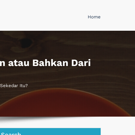
Home
n atau Bahkan Dari
Sekedar Itu?
Search