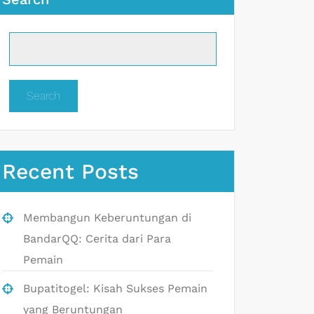
Search
Recent Posts
Membangun Keberuntungan di
BandarQQ: Cerita dari Para
Pemain
Bupatitogel: Kisah Sukses Pemain
yang Beruntungan