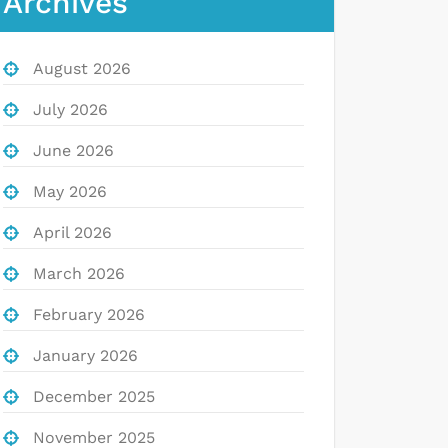
Archives
August 2026
July 2026
June 2026
May 2026
April 2026
March 2026
February 2026
January 2026
December 2025
November 2025