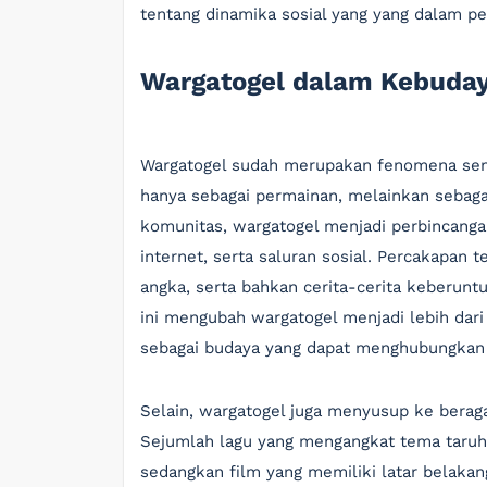
tentang dinamika sosial yang yang dalam pe
Wargatogel dalam Kebuday
Wargatogel sudah merupakan fenomena sem
hanya sebagai permainan, melainkan sebag
komunitas, wargatogel menjadi perbincangan
internet, serta saluran sosial. Percakapan t
angka, serta bahkan cerita-cerita keberun
ini mengubah wargatogel menjadi lebih dari
sebagai budaya yang dapat menghubungkan 
Selain, wargatogel juga menyusup ke beragam
Sejumlah lagu yang mengangkat tema taruh
sedangkan film yang memiliki latar belaka