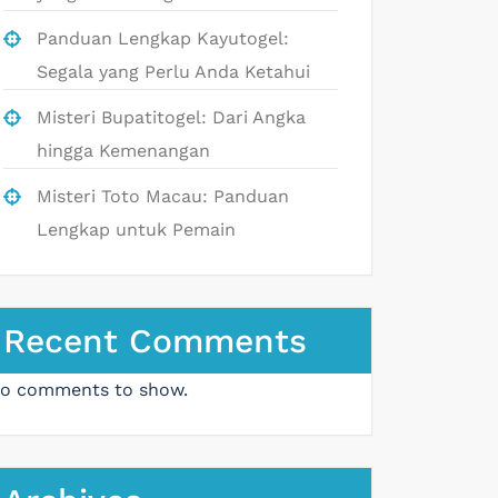
Panduan Lengkap Kayutogel:
Segala yang Perlu Anda Ketahui
Misteri Bupatitogel: Dari Angka
hingga Kemenangan
Misteri Toto Macau: Panduan
Lengkap untuk Pemain
Recent Comments
o comments to show.