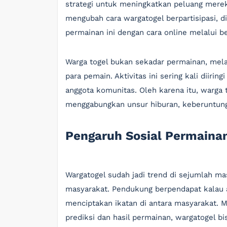
strategi untuk meningkatkan peluang mereka
mengubah cara wargatogel berpartisipasi,
permainan ini dengan cara online melalui b
Warga togel bukan sekadar permainan, melai
para pemain. Aktivitas ini sering kali diirin
anggota komunitas. Oleh karena itu, warga 
menggabungkan unsur hiburan, keberuntung
Pengaruh Sosial Permaina
Wargatogel sudah jadi trend di sejumlah m
masyarakat. Pendukung berpendapat kalau a
menciptakan ikatan di antara masyarakat.
prediksi dan hasil permainan, wargatogel 