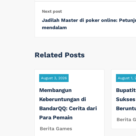
Next post
Jadilah Master di poker online: Petun
mendalam
Related Posts
August 3, 2026
August 1, 
Membangun
Bupatit
Keberuntungan di
Sukses
BandarQQ: Cerita dari
Berunt
Para Pemain
Berita 
Berita Games