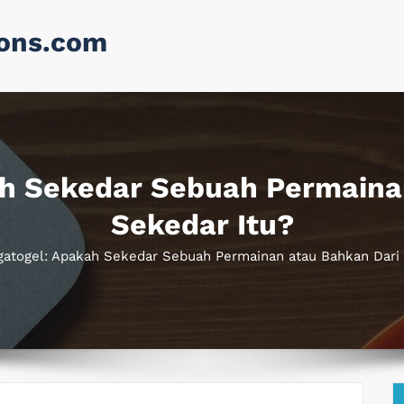
ons.com
h Sekedar Sebuah Permaina
Sekedar Itu?
atogel: Apakah Sekedar Sebuah Permainan atau Bahkan Dari 