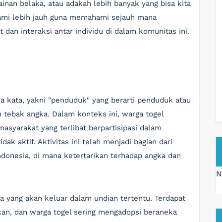
inan belaka, atau adakah lebih banyak yang bisa kita
elami lebih jauh guna memahami sejauh mana
an interaksi antar individu di dalam komunitas ini.
 dua kata, yakni "penduduk" yang berarti penduduk atau
 tebak angka. Dalam konteks ini, warga togel
yarakat yang terlibat berpartisipasi dalam
dak aktif. Aktivitas ini telah menjadi bagian dari
Indonesia, di mana ketertarikan terhadap angka dan
N
 yang akan keluar dalam undian tertentu. Terdapat
ukan, dan warga togel sering mengadopsi beraneka