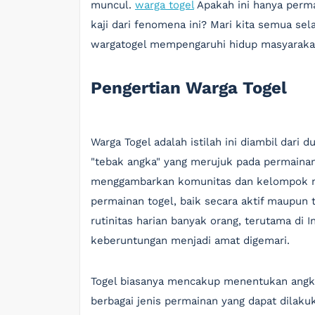
muncul.
warga togel
Apakah ini hanya perma
kaji dari fenomena ini? Mari kita semua s
wargatogel mempengaruhi hidup masyarakat d
Pengertian Warga Togel
Warga Togel adalah istilah ini diambil dari
"tebak angka" yang merujuk pada permainan
menggambarkan komunitas dan kelompok mas
permainan togel, baik secara aktif maupun ti
rutinitas harian banyak orang, terutama di 
keberuntungan menjadi amat digemari.
Togel biasanya mencakup menentukan angka
berbagai jenis permainan yang dapat dilak