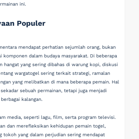
rmainan ini.
aan Populer
entara mendapat perhatian sejumlah orang, bukan
ai komponen dalam budaya masyarakat. Di beberapa
 hangat yang sering dibahas di warung kopi, diskusi
entang wargatogel sering terkait strategi, ramalan
tungan yang melibatkan di mana beberapa pemain. Hal
 sekadar sebuah permainan, tetapi juga menjadi
berbagai kalangan.
 media, seperti lagu, film, serta program televisi.
an dan merefleksikan kehidupan pemain togel,
ng tokoh yang dalam perjudian sering mendapat