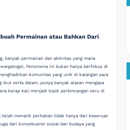
buah Permainan atau Bahkan Dari
ng, banyak permainan dan aktivitas yang mana
 wargatogel. Fenomena ini bukan hanya berfokus di
menghadirkan komunitas yang unik di kalangan para
ng ikut serta dalam, punya banyak alasan mengapa
na kerap kali menjadi topik perbincangan seru di
 telah menarik perhatian tidak hanya dari keseruan
juga dari konsekuensi sosial dan budaya yang