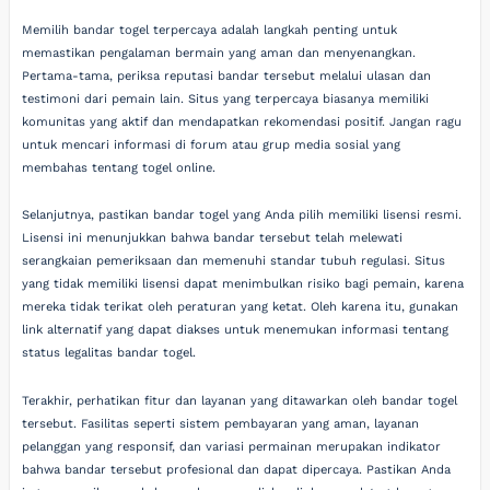
Memilih bandar togel terpercaya adalah langkah penting untuk
memastikan pengalaman bermain yang aman dan menyenangkan.
Pertama-tama, periksa reputasi bandar tersebut melalui ulasan dan
testimoni dari pemain lain. Situs yang terpercaya biasanya memiliki
komunitas yang aktif dan mendapatkan rekomendasi positif. Jangan ragu
untuk mencari informasi di forum atau grup media sosial yang
membahas tentang togel online.
Selanjutnya, pastikan bandar togel yang Anda pilih memiliki lisensi resmi.
Lisensi ini menunjukkan bahwa bandar tersebut telah melewati
serangkaian pemeriksaan dan memenuhi standar tubuh regulasi. Situs
yang tidak memiliki lisensi dapat menimbulkan risiko bagi pemain, karena
mereka tidak terikat oleh peraturan yang ketat. Oleh karena itu, gunakan
link alternatif yang dapat diakses untuk menemukan informasi tentang
status legalitas bandar togel.
Terakhir, perhatikan fitur dan layanan yang ditawarkan oleh bandar togel
tersebut. Fasilitas seperti sistem pembayaran yang aman, layanan
pelanggan yang responsif, dan variasi permainan merupakan indikator
bahwa bandar tersebut profesional dan dapat dipercaya. Pastikan Anda