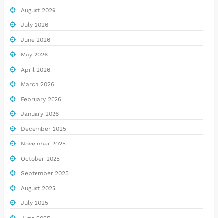
August 2026
July 2026
June 2026
May 2026
April 2026
March 2026
February 2026
January 2026
December 2025
November 2025
October 2025
September 2025
August 2025
July 2025
June 2025