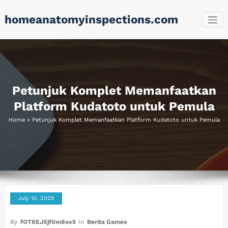
Skip
homeanatomyinspections.com
to
content
Petunjuk Komplet Memanfaatkan
Platform Kudatoto untuk Pemula
Home
»
Petunjuk Komplet Memanfaatkan Platform Kudatoto untuk Pemula
July 10, 2025
By
fOT8EJXjf0m8ov5
In
Berita Games