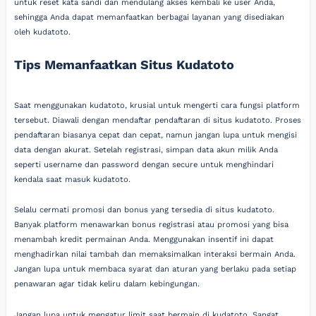
untuk reset kata sandi dan mendulang akses kembali ke user Anda,
sehingga Anda dapat memanfaatkan berbagai layanan yang disediakan
oleh kudatoto.
Tips Memanfaatkan Situs Kudatoto
Saat menggunakan kudatoto, krusial untuk mengerti cara fungsi platform
tersebut. Diawali dengan mendaftar pendaftaran di situs kudatoto. Proses
pendaftaran biasanya cepat dan cepat, namun jangan lupa untuk mengisi
data dengan akurat. Setelah registrasi, simpan data akun milik Anda
seperti username dan password dengan secure untuk menghindari
kendala saat masuk kudatoto.
Selalu cermati promosi dan bonus yang tersedia di situs kudatoto.
Banyak platform menawarkan bonus registrasi atau promosi yang bisa
menambah kredit permainan Anda. Menggunakan insentif ini dapat
menghadirkan nilai tambah dan memaksimalkan interaksi bermain Anda.
Jangan lupa untuk membaca syarat dan aturan yang berlaku pada setiap
penawaran agar tidak keliru dalam kebingungan.
Jangan lupa untuk mengatur limit saat bermain di kudatoto. Sangat