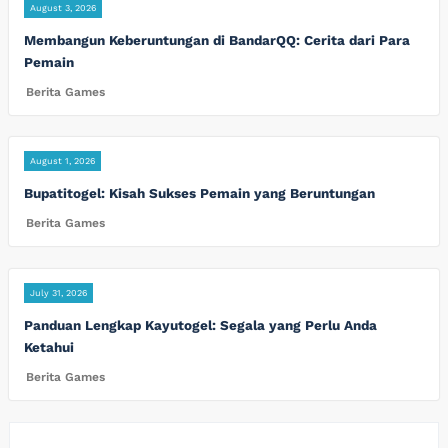
August 3, 2026
Membangun Keberuntungan di BandarQQ: Cerita dari Para
Pemain
Berita Games
August 1, 2026
Bupatitogel: Kisah Sukses Pemain yang Beruntungan
Berita Games
July 31, 2026
Panduan Lengkap Kayutogel: Segala yang Perlu Anda
Ketahui
Berita Games