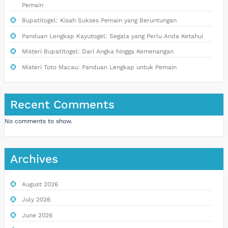
Pemain
Bupatitogel: Kisah Sukses Pemain yang Beruntungan
Panduan Lengkap Kayutogel: Segala yang Perlu Anda Ketahui
Misteri Bupatitogel: Dari Angka hingga Kemenangan
Misteri Toto Macau: Panduan Lengkap untuk Pemain
Recent Comments
No comments to show.
Archives
August 2026
July 2026
June 2026