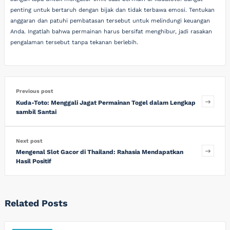
penting untuk bertaruh dengan bijak dan tidak terbawa emosi. Tentukan
anggaran dan patuhi pembatasan tersebut untuk melindungi keuangan
Anda. Ingatlah bahwa permainan harus bersifat menghibur, jadi rasakan
pengalaman tersebut tanpa tekanan berlebih.
Previous post
Kuda-Toto: Menggali Jagat Permainan Togel dalam Lengkap
sambil Santai
Next post
Mengenal Slot Gacor di Thailand: Rahasia Mendapatkan
Hasil Positif
Related Posts